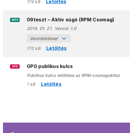
Letöltés
174 kB
09teszt – Aktív súgó (RPM Csomag)
INFO
2014. 01. 21.
Verzió:
1.0
Verziótörténet
Letöltés
170 kB
GPG publikus kulcs
GPG
Publikus kulcs letöltése az RPM-csomagokhoz
Letöltés
1 kB