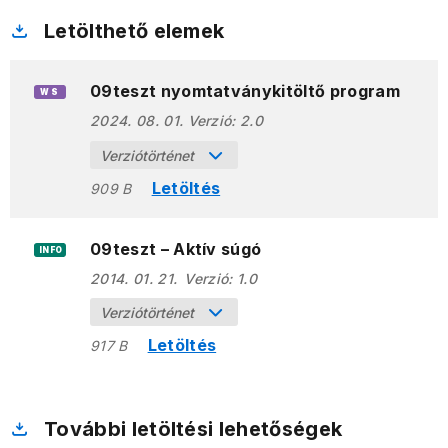
Letölthető elemek
09teszt nyomtatványkitöltő program
WS
2024. 08. 01.
Verzió:
2.0
Verziótörténet
Letöltés
909 B
09teszt – Aktív súgó
INFO
2014. 01. 21.
Verzió:
1.0
Verziótörténet
Letöltés
917 B
További letöltési lehetőségek