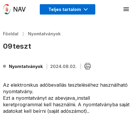
Teljes tartalom
Főoldal
Nyomtatványok
09teszt
Nyomtatványok
2024.08.02.
Az elektronikus adóbevallás teszteléséhez használható
nyomtatvány.
Ezt a nyomtatványt az abevjava_install
keretprogrammal kell használnii. A nyomtatványba saját
adatokat kell beírni (saját adószámot)..