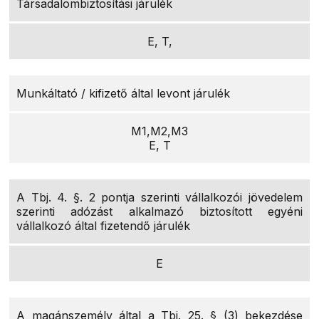
Társadalombiztosítási járulék
E, T,
Munkáltató / kifizető által levont járulék
M1,M2,M3
E, T
A Tbj. 4. §. 2 pontja szerinti vállalkozói jövedelem
szerinti adózást alkalmazó biztosított egyéni
vállalkozó által fizetendő járulék
E
A magánszemély által a Tbj. 25. § (3) bekezdése