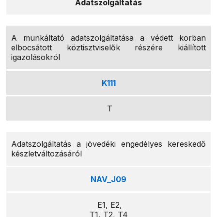
Adatszolgáltatás
A munkáltató adatszolgáltatása a védett korban
elbocsátott köztisztviselők részére kiállított
igazolásokról
K111
T
Adatszolgáltatás a jövedéki engedélyes kereskedő
készletváltozásáról
NAV_J09
E1, E2,
T1, T2, T4