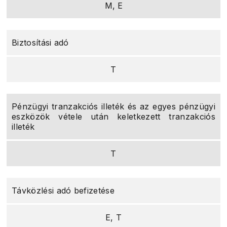
M, E
Biztosítási adó
T
Pénzügyi tranzakciós illeték és az egyes pénzügyi
eszközök vétele után keletkezett tranzakciós
illeték
T
Távközlési adó befizetése
E, T