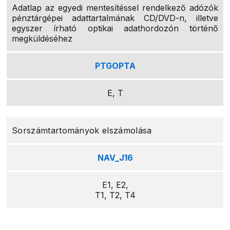
Adatlap az egyedi mentesítéssel rendelkező adózók
pénztárgépei adattartalmának CD/DVD-n, illetve
egyszer írható optikai adathordozón történő
megküldéséhez
PTGOPTA
E, T
Sorszámtartományok elszámolása
NAV_J16
E1, E2,
T1, T2, T4