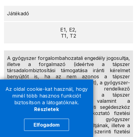
Játékadó
E1, E2,
T1, T2
A gyógyszer forgalombahozatali engedély jogosultja,
illetve a forgalmazó (ideértve a tápszer
társadalombiztosítási támogatása iránti kérelmet
benyújtót is, ha az nem azonos a tápszer
forgalmazójával, akkor a forgalmazót), a gyógyszer-
nagykereskedelmi engedéllyel rendelkező
Az oldal cookie-kat használ, hogy
gazdálkodó szervezet (ideértve a tápszer
minél több hasznos funkciót
nagykereskedelmet folytatót), valamint a
biztosítson a látogatóknak.
gyógyszer-, továbbá a gyógyászati segédeszköz
Részletek
ismertetést végző személyt foglalkoztató fizetési
kötelezettsége, illetőleg a gyógyszer
Elfogadom
forgalombahozatali engedély jogosultjának, illetve a
forgalmazónak a Gyftv. 40/A. §-a szerinti fizetési