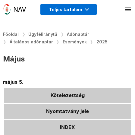
Teljes tartalom
Főoldal
Ügyféliránytű
Adónaptár
Általános adónaptár
Események
2025
Május
május 5.
Kötelezettség
Nyomtatvány jele
INDEX