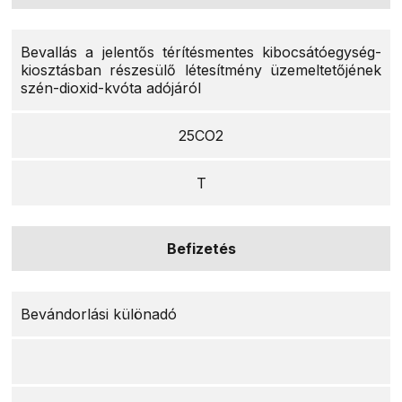
Bevallás a jelentős térítésmentes kibocsátóegység-
kiosztásban részesülő létesítmény üzemeltetőjének
szén-dioxid-kvóta adójáról
25CO2
T
Befizetés
Bevándorlási különadó