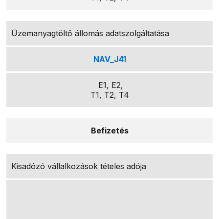
Üzemanyagtöltő állomás adatszolgáltatása
NAV_J41
E1, E2,
T1, T2, T4
Befizetés
Kisadózó vállalkozások tételes adója