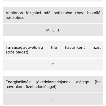
Általános forgalmi adó befizetése (havi bevalló
befizetése)
M, E, T
Társaságiadó-előleg (ha havonként fizet
adóelőleget)
T
Energiaellátók jövedelemadójának előlege (ha
havonként fizet adóelőleget)
T