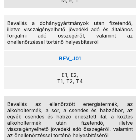
M, E, T
Bevallás a dohánygyártmányok után fizetendő,
illetve visszaigényelhető jövedéki adó és általános
forgalmi adó összegéről, valamint az
önellenőrzéssel történő helyesbítésről
BEV_J01
E1, E2,
T1, T2, T4
Bevallás az ellenőrzött energiatermék, az
alkoholtermék, a sör, a csendes és habzóbor, az
egyéb csendes és habzó erjesztett ital, a köztes
alkoholtermék után fizetendő, illetve
visszaigényelhető jövedéki adó összegéről, valamint
az önellenőrzéssel történő helyesbítéséről