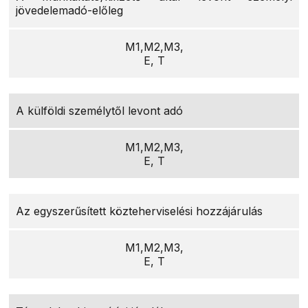
jövedelemadó-előleg
M1,M2,M3,
E, T
A külföldi személytől levont adó
M1,M2,M3,
E, T
Az egyszerűsített közteherviselési hozzájárulás
M1,M2,M3,
E, T