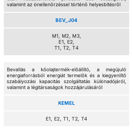
valamint az önellenőrzéssel történő helyesbítésről
BEV_J04
M1, M2, M3,
E1, E2,
T1, T2, T4
Bevallás a kőolajtermék-előállító, a megújuló
energiaforrásból energiát termelők és a kiegyenlítő
szabályozási kapacitás szolgáltatás különadójáról,
valamint a légitársaságok hozzájárulásáról
KEMEL
E1, E2, T1, T2, T4