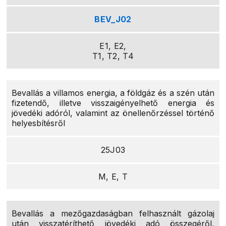
BEV_J02
E1, E2,
T1, T2, T4
Bevallás a villamos energia, a földgáz és a szén után
fizetendő, illetve visszaigényelhető energia és
jövedéki adóról, valamint az önellenőrzéssel történő
helyesbítésről
25J03
M, E, T
Bevallás a mezőgazdaságban felhasznált gázolaj
után visszatéríthető jövedéki adó összegéről,