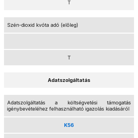
T
Szén-dioxid kvóta adó (előleg)
T
Adatszolgáltatás
Adatszolgáltatás a költségvetési támogatás
igénybevételéhez felhasználható igazolás kiadásáról
K56