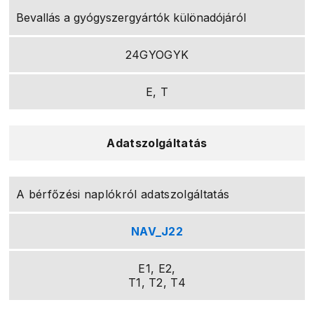
Bevallás a gyógyszergyártók különadójáról
24GYOGYK
E, T
Adatszolgáltatás
A bérfőzési naplókról adatszolgáltatás
NAV_J22
E1, E2,
T1, T2, T4