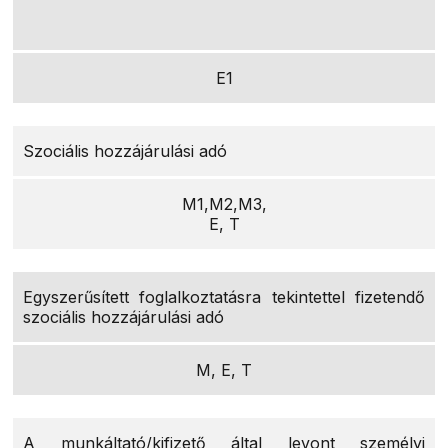
E1
Szociális hozzájárulási adó
M1,M2,M3,
E, T
Egyszerűsített foglalkoztatásra tekintettel fizetendő
szociális hozzájárulási adó
M, E, T
A munkáltató/kifizető által levont személyi