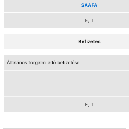
SAAFA
E, T
Befizetés
Általános forgalmi adó befizetése
E, T