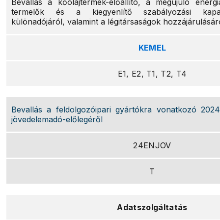
Bevallás a kőolajtermék-előállító, a megújuló energi
termelők és a kiegyenlítő szabályozási kapaci
különadójáról, valamint a légitársaságok hozzájárulásár
KEMEL
E1, E2, T1, T2, T4
Bevallás a feldolgozóipari gyártókra vonatkozó 2024.
jövedelemadó-előlegéről
24ENJOV
T
Adatszolgáltatás