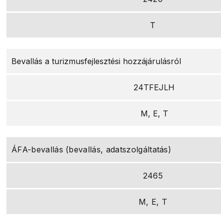
T
Bevallás a turizmusfejlesztési hozzájárulásról
24TFEJLH
M, E, T
ÁFA-bevallás (bevallás, adatszolgáltatás)
2465
M, E, T