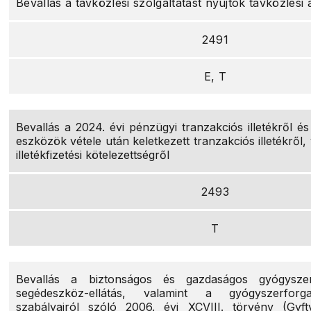
Bevallás a távközlési szolgáltatást nyújtók távközlési 
2491
E, T
Bevallás a 2024. évi pénzügyi tranzakciós illetékről é
eszközök vétele után keletkezett tranzakciós illetékről, 
illetékfizetési kötelezettségről
2493
T
Bevallás a biztonságos és gazdaságos gyógysze
segédeszköz-ellátás, valamint a gyógyszerforg
szabályairól szóló 2006. évi XCVIII. törvény (Gyftv