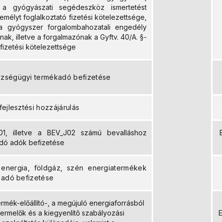
 a gyógyászati segédeszköz ismertetést
mélyt foglalkoztató fizetési kötelezettsége,
g a gyógyszer forgalombahozatali engedély
ának, illetve a forgalmazónak a Gyftv. 40/A. §-
i fizetési kötelezettsége
zségügyi termékadó befizetése
ejlesztési hozzájárulás
1, illetve a BEV_J02 számú bevalláshoz
dó adók befizetése
 energia, földgáz, szén energiatermékek
 adó befizetése
ermék-előállító-, a megújuló energiaforrásból
termelők és a kiegyenlítő szabályozási
E