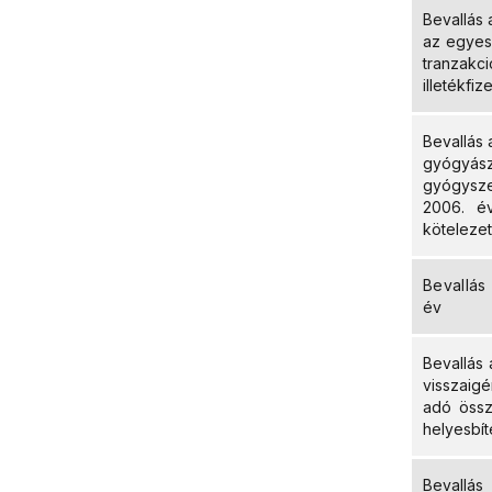
Bevallás 
az egyes
tranzak
illetékfiz
Bevallás
gyógyás
gyógysze
2006. év
kötelezet
Bevallá
év
Bevallás 
visszaigé
adó össz
helyesbít
Bevallá