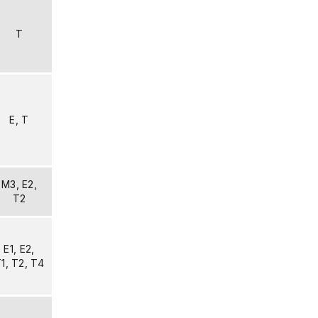
T
E, T
M3, E2,
T2
E1, E2,
1, T2, T4