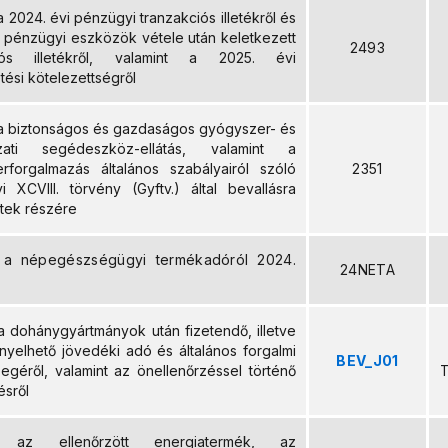
a 2024. évi pénzügyi tranzakciós illetékről és
 pénzügyi eszközök vétele után keletkezett
2493
ciós illetékről, valamint a 2025. évi
etési kötelezettségről
 a biztonságos és gazdaságos gyógyszer- és
zati segédeszköz-ellátás, valamint a
rforgalmazás általános szabályairól szóló
2351
i XCVIII. törvény (Gyftv.) által bevallásra
tek részére
s a népegészségügyi termékadóról 2024.
24NETA
a dohánygyártmányok után fizetendő, illetve
nyelhető jövedéki adó és általános forgalmi
BEV_J01
egéről, valamint az önellenőrzéssel történő
T
ésről
s az ellenőrzött energiatermék, az