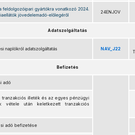
a feldolgozóipari gyártókra vonatkozó 2024.
24ENJOV
iaellátók jövedelemadó-előlegéről
Adatszolgáltatás
si naplókról adatszolgáltatás
NAV_J22
T
Befizetés
si adó
 tranzakciós illeték és az egyes pénzügyi
k vétele után keletkezett tranzakciós
si adó befizetése