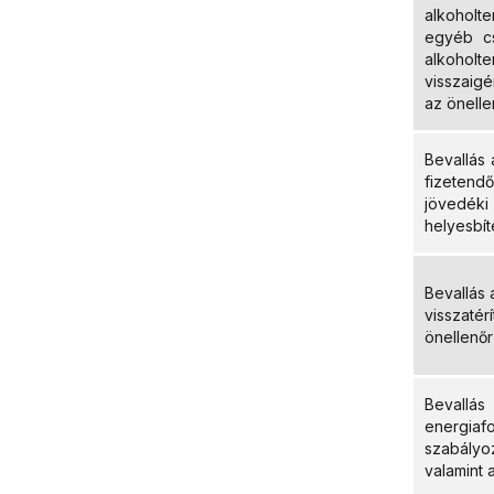
alkoholt
egyéb cs
alkoho
visszaig
az önelle
Bevallás 
fizetend
jövedéki 
helyesbít
Bevallás
visszatér
önellenőr
Bevallá
energiaf
szabályo
valamint 