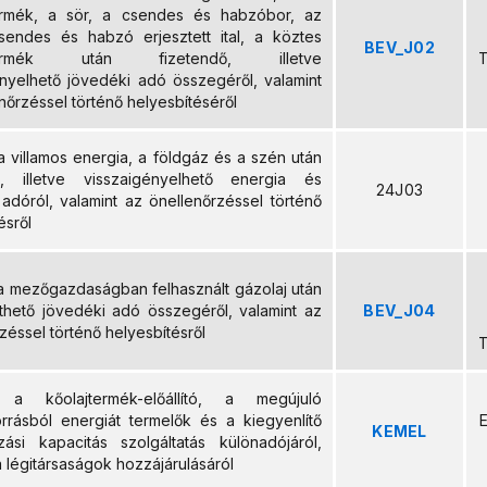
ermék, a sör, a csendes és habzóbor, az
endes és habzó erjesztett ital, a köztes
BEV_J02
ltermék után fizetendő, illetve
T
ényelhető jövedéki adó összegéről, valamint
nőrzéssel történő helyesbítéséről
a villamos energia, a földgáz és a szén után
ő, illetve visszaigényelhető energia és
24J03
adóról, valamint az önellenőrzéssel történő
ésről
 a mezőgazdaságban felhasznált gázolaj után
íthető jövedéki adó összegéről, valamint az
BEV_J04
zéssel történő helyesbítésről
T
s a kőolajtermék-előállító, a megújuló
orrásból energiát termelők és a kiegyenlítő
E
KEMEL
zási kapacitás szolgáltatás különadójáról,
a légitársaságok hozzájárulásáról