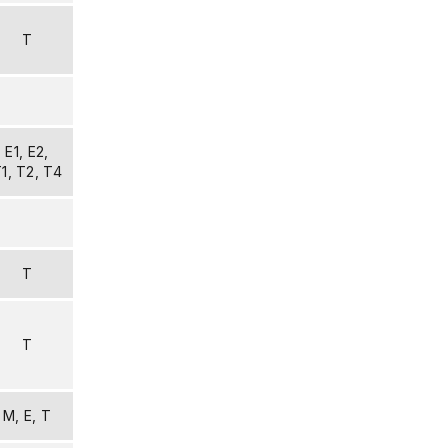
T
E1, E2,
1, T2, T4
T
T
M, E, T