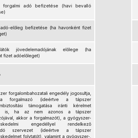
s forgalmi adó befizetése (havi bevalló
se)
iadó-előleg befizetése (ha havonként fizet
get)
ellátók jövedelemadójának előlege (ha
t fizet adóelőleget)
ó
zer forgalombahozatali engedély jogosultja,
 a forgalmazó (ideértve a tápszer
ombiztosítási támogatása iránti kérelmet
ót is, ha az nem azonos a tápszer
zójával, akkor a forgalmazót), a gyógyszer-
reskedelmi engedéllyel rendelkező
odó szervezet (ideértve a tápszer
kedelmet folytatót), valamint a gyógyszer-,