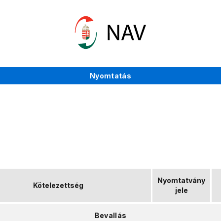
Nyomtatás
Nyomtatvány
Kötelezettség
jele
Bevallás