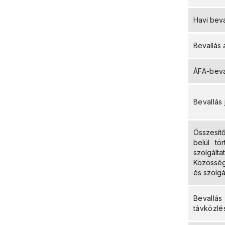
Havi beva
Bevallás 
ÁFA-beval
Bevallás
Összesít
belül tö
szolgál
Közösség
és szolgá
Bevallá
távközlés