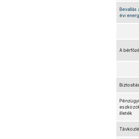
Bevallás 
évi energ
A bérfőzé
Biztosítá
Pénzügyi
eszközö
illeték
Távközlé