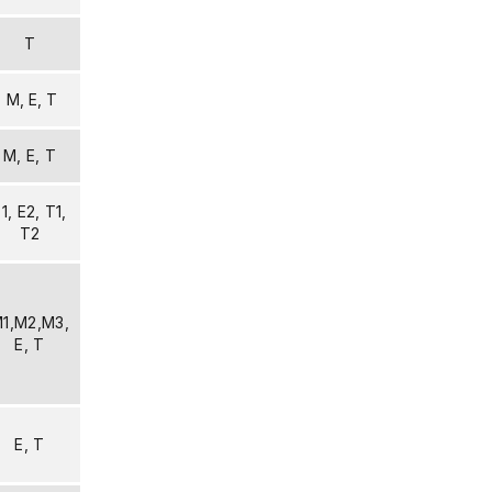
T
M, E, T
M, E, T
1, E2, T1,
T2
1,M2,M3,
E, T
E, T