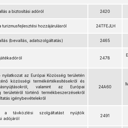
llás a biztosítási adóról
2420
a turizmusfejlesztési hozzájárulásról
24TFEJLH
lás (bevallás, adatszolgáltatás)
2465
E
 játékadóról
2478
ő nyilatkozat az Európai Közösség területén
rténő közösségi termékértékesítésekről és
M
tatásnyújtásokról, valamint az Európai
24A60
 területéről történő termékbeszerzésekről
ltatás igénybevételekről
s a távközlési szolgáltatást nyújtók
2491
i adójáról