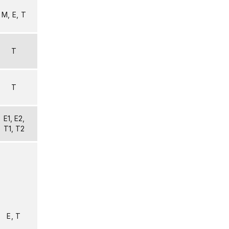
M, E, T
T
T
E1, E2,
T1, T2
E, T