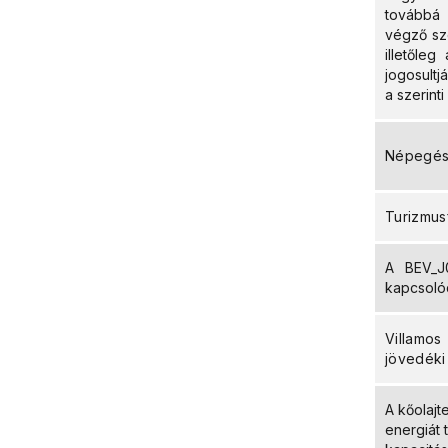
továbbá
végző sze
illetőle
jogosultj
a szerint
Népegés
Turizmusf
A BEV_J0
kapcsoló
Villamos
jövedéki
A kőolajt
energiát 