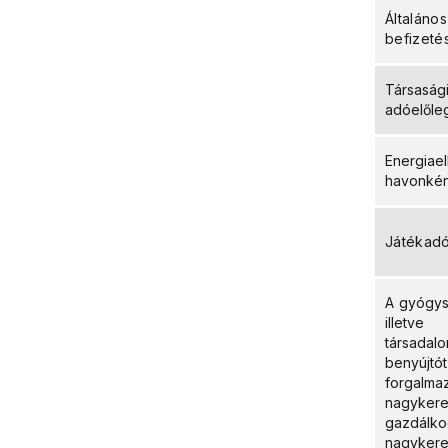
Általáno
befizeté
Társaság
adóelőle
Energia
havonkén
Játékad
A gyógys
illetve
társadal
benyújt
forgalma
nagyke
gazdálk
nagykeres