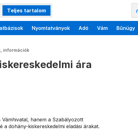
Teljes tartalom
atbázisok
Nyomtatványok
Adó
Vám
Bűnügy
, információk
skereskedelmi ára
s Vámhivatal, hanem a Szabályozott
é a dohány-kiskereskedelmi eladási árakat.