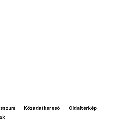
esszum
Közadatkereső
Oldaltérkép
ok