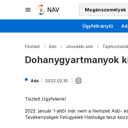
Magánszemélyek
Ügyféliránytű
Ad
Főoldal
Adó
Jövedéki adó
Tájékoztatók
Dohanygyartmanyok ki
Adó
2022.02.10.
Tisztelt Ügyfeleink!
2022. január 1-jétől már nem a Nemzeti Adó- é
Tevékenységek Felügyeleti Hatósága teszi közz