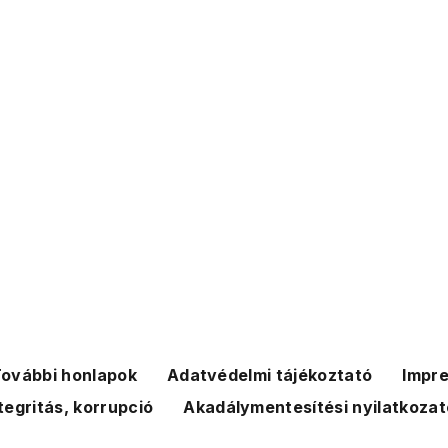
ovábbi honlapok
Adatvédelmi tájékoztató
Impr
tegritás, korrupció
Akadálymentesítési nyilatkozat