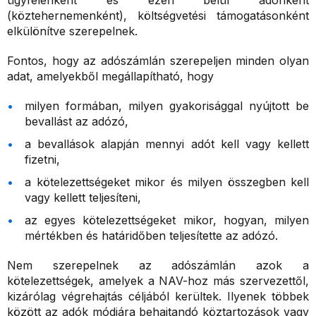
ügyfelenként és ezen belül adónként
(köztehernemenként), költségvetési támogatásonként
elkülönítve szerepelnek.
Fontos, hogy az adószámlán szerepeljen minden olyan
adat, amelyekből megállapítható, hogy
milyen formában, milyen gyakorisággal nyújtott be
bevallást az adózó,
a bevallások alapján mennyi adót kell vagy kellett
fizetni,
a kötelezettségeket mikor és milyen összegben kell
vagy kellett teljesíteni,
az egyes kötelezettségeket mikor, hogyan, milyen
mértékben és határidőben teljesítette az adózó.
Nem szerepelnek az adószámlán azok a
kötelezettségek, amelyek a NAV-hoz más szervezettől,
kizárólag végrehajtás céljából kerültek. Ilyenek többek
között az adók módjára behajtandó köztartozások vagy