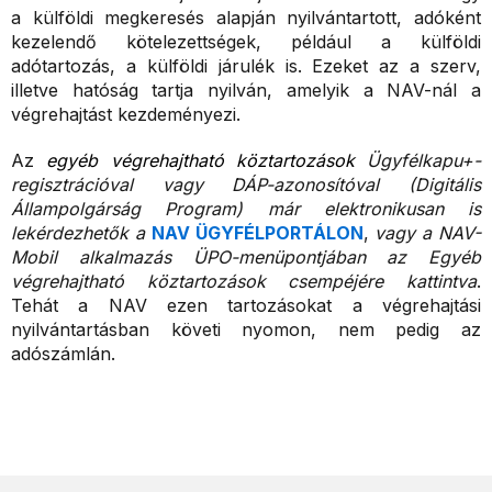
a külföldi megkeresés alapján nyilvántartott, adóként
kezelendő kötelezettségek, például a külföldi
adótartozás, a külföldi járulék is. Ezeket az a szerv,
illetve hatóság tartja nyilván, amelyik a NAV-nál a
végrehajtást kezdeményezi.
Az
egyéb végrehajtható köztartozások
Ügyfélkapu+-
regisztrációval vagy DÁP-azonosítóval (Digitális
Állampolgárság Program) már elektronikusan is
lekérdezhetők a
NAV ÜGYFÉLPORTÁLON
,
vagy a NAV-
Mobil alkalmazás ÜPO-menüpontjában az Egyéb
végrehajtható köztartozások csempéjére kattintva
.
Tehát a NAV ezen tartozásokat a végrehajtási
nyilvántartásban követi nyomon, nem pedig az
adószámlán.