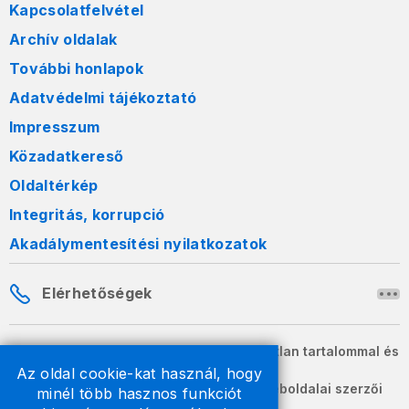
Kapcsolatfelvétel
Archív oldalak
További honlapok
Adatvédelmi tájékoztató
Impresszum
Közadatkereső
Oldaltérkép
Integritás, korrupció
Akadálymentesítési nyilatkozatok
Elérhetőségek
A honlapon szereplő információk változatlan tartalommal és
formában szabadon terjeszthetők.
Az oldal cookie-kat használ, hogy
2026 © A Nemzeti Adó- és Vámhivatal weboldalai szerzői
minél több hasznos funkciót
jogvédelem alatt állnak.