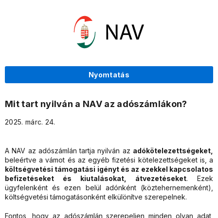
Nyomtatás
Mit tart nyilván a NAV az adószámlákon?
2025. márc. 24.
A NAV az adószámlán tartja nyilván az
adókötelezettségeket,
beleértve a vámot és az egyéb fizetési kötelezettségeket is, a
költségvetési támogatási igényt és az ezekkel kapcsolatos
befizetéseket és kiutalásokat, átvezetéseket
. Ezek
ügyfelenként és ezen belül adónként (köztehernemenként),
költségvetési támogatásonként elkülönítve szerepelnek.
Fontos, hogy az adószámlán szerepeljen minden olyan adat,