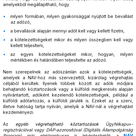
amelyekből megállapítható, hogy
milyen formában, milyen gyakorisággal nyújtott be bevallást
az adózó,
a bevallások alapján mennyi adót kell vagy kellett fizetni,
a kötelezettségeket mikor és milyen összegben kell vagy
kellett teljesíteni,
az egyes kötelezettségeket mikor, hogyan, milyen
mértékben és határidőben teljesítette az adózó.
Nem szerepelnek az adószámlán azok a kötelezettségek,
amelyek a NAV-hoz más szervezettől, kizárólag végrehajtás
céljából kerültek. Ilyenek többek között az adók módjára
behajtandó köztartozások vagy a külföldi megkeresés alapján
nyilvántartott, adóként kezelendő kötelezettségek, például a
külföldi adótartozás, a külföldi járulék is. Ezeket az a szerv,
illetve hatóság tartja nyilván, amelyik a NAV-nál a végrehajtást
kezdeményezi.
Az
egyéb végrehajtható köztartozások
Ügyfélkapu+-
regisztrációval vagy DÁP-azonosítóval (Digitális Állampolgárság
Program) már elektronikusan is lekérdezhetők a
NAV