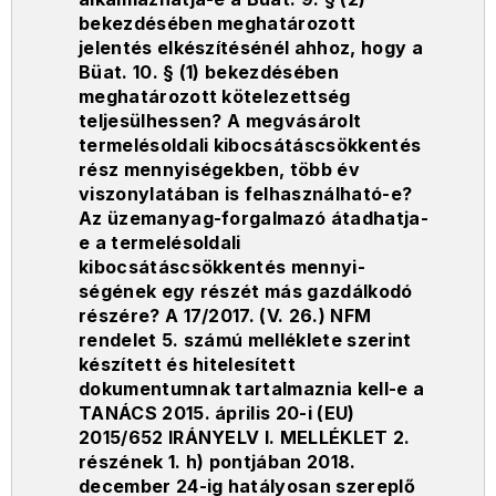
bekezdésében meghatározott
jelentés elkészítésénél ahhoz, hogy a
Büat. 10. § (1) bekezdésében
meghatározott kötelezettség
teljesülhessen? A megvásárolt
termelésoldali kibocsátáscsökkentés
rész mennyiségekben, több év
viszonylatában is felhasználható-e?
Az üzemanyag-forgalmazó átadhatja-
e a termelésoldali
kibocsátáscsökkentés mennyi-
ségének egy részét más gazdálkodó
részére? A 17/2017. (V. 26.) NFM
rendelet 5. számú melléklete szerint
készített és hitelesített
dokumentumnak tartalmaznia kell-e a
TANÁCS 2015. április 20-i (EU)
2015/652 IRÁNYELV I. MELLÉKLET 2.
részének 1. h) pontjában 2018.
december 24-ig hatályosan szereplő