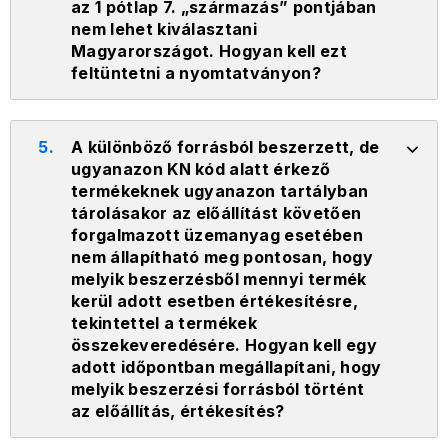
az 1 pótlap 7. „származás” pontjában
nem lehet kiválasztani
Magyarországot. Hogyan kell ezt
feltüntetni a nyomtatványon?
5.
A különböző forrásból beszerzett, de
ugyanazon KN kód alatt érkező
termékeknek ugyanazon tartályban
tárolásakor az előállítást követően
forgalmazott üzemanyag esetében
nem állapítható meg pontosan, hogy
melyik beszerzésből mennyi termék
kerül adott esetben értékesítésre,
tekintettel a termékek
összekeveredésére. Hogyan kell egy
adott időpontban megállapítani, hogy
melyik beszerzési forrásból történt
az előállítás, értékesítés?