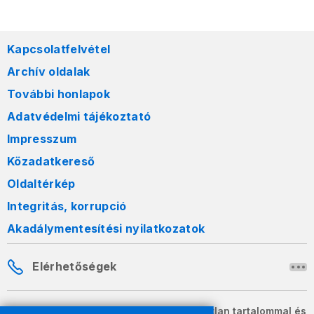
Kapcsolatfelvétel
Archív oldalak
További honlapok
Adatvédelmi tájékoztató
Impresszum
Közadatkereső
Oldaltérkép
Integritás, korrupció
Akadálymentesítési nyilatkozatok
Elérhetőségek
A honlapon szereplő információk változatlan tartalommal és