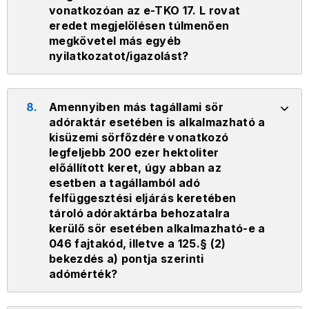
vonatkozóan az e-TKO 17. L rovat
eredet megjelölésen túlmenően
megkövetel más egyéb
nyilatkozatot/igazolást?
8.
Amennyiben más tagállami sör
adóraktár esetében is alkalmazható a
kisüzemi sörfőzdére vonatkozó
legfeljebb 200 ezer hektoliter
előállított keret, úgy abban az
esetben a tagállamból adó
felfüggesztési eljárás keretében
tároló adóraktárba behozatalra
kerülő sör esetében alkalmazható-e a
046 fajtakód, illetve a 125.§ (2)
bekezdés a) pontja szerinti
adómérték?