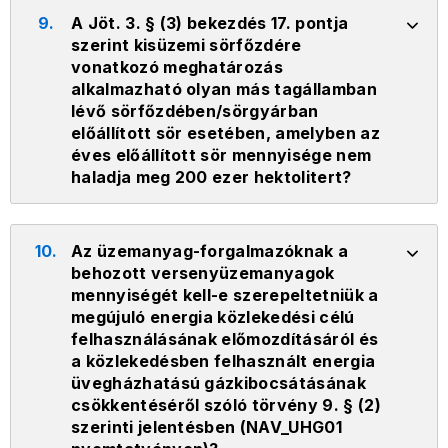
9.
A Jöt. 3. § (3) bekezdés 17. pontja
szerint kisüzemi sörfőzdére
vonatkozó meghatározás
alkalmazható olyan más tagállamban
lévő sörfőzdében/sörgyárban
előállított sör esetében, amelyben az
éves előállított sör mennyisége nem
haladja meg 200 ezer hektolitert?
10.
Az üzemanyag-forgalmazóknak a
behozott versenyüzemanyagok
mennyiségét kell-e szerepeltetniük a
megújuló energia közlekedési célú
felhasználásának előmozdításáról és
a közlekedésben felhasznált energia
üvegházhatású gázkibocsátásának
csökkentéséről szóló törvény 9. § (2)
szerinti jelentésben (NAV_UHG01