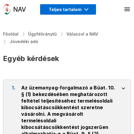
Teljes tartalom
Főoldal
Ügyféliránytű
Válaszol a NAV
Jövedéki adó
Egyéb kérdések
1.
Az üzemanyag-forgalmazó a Büat. 10.
§ (1) bekezdésében meghatározott
feltétel teljesítéséhez termelésoldali
kibocsátáscsökkentést szeretne
vásárolni. A megvásárolt
termelésoldali
kibocsátáscsökkentést jogszerűen
alkalmazhatja-e a Büat. 9. § (2)