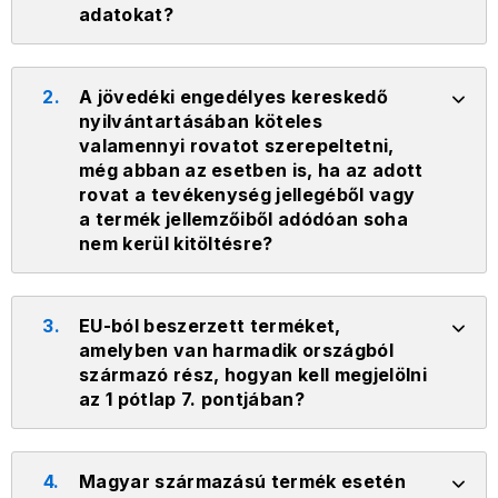
adatokat?
2.
A jövedéki engedélyes kereskedő
nyilvántartásában köteles
valamennyi rovatot szerepeltetni,
még abban az esetben is, ha az adott
rovat a tevékenység jellegéből vagy
a termék jellemzőiből adódóan soha
nem kerül kitöltésre?
3.
EU-ból beszerzett terméket,
amelyben van harmadik országból
származó rész, hogyan kell megjelölni
az 1 pótlap 7. pontjában?
4.
Magyar származású termék esetén