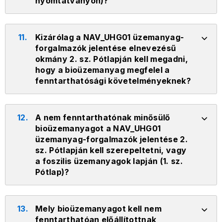
nyomtatványon)?
11.
Kizárólag a NAV_UHG01 üzemanyag-
forgalmazók jelentése elnevezésű
okmány 2. sz. Pótlapján kell megadni,
hogy a bioüzemanyag megfelel a
fenntarthatósági követelményeknek?
12.
A nem fenntarthatónak minősülő
bioüzemanyagot a NAV_UHG01
üzemanyag-forgalmazók jelentése 2.
sz. Pótlapján kell szerepeltetni, vagy
a foszilis üzemanyagok lapján (1. sz.
Pótlap)?
13.
Mely bioüzemanyagot kell nem
fenntarthatóan előállítottnak