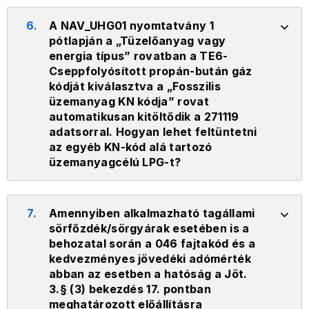
6.
A NAV_UHG01 nyomtatvány 1
pótlapján a „Tüzelőanyag vagy
energia típus” rovatban a TE6-
Cseppfolyósított propán-bután gáz
kódját kiválasztva a „Fosszilis
üzemanyag KN kódja” rovat
automatikusan kitöltődik a 271119
adatsorral. Hogyan lehet feltüntetni
az egyéb KN-kód alá tartozó
üzemanyagcélú LPG-t?
7.
Amennyiben alkalmazható tagállami
sörfőzdék/sörgyárak esetében is a
behozatal során a 046 fajtakód és a
kedvezményes jövedéki adómérték
abban az esetben a hatóság a Jöt.
3.§ (3) bekezdés 17. pontban
meghatározott előállításra