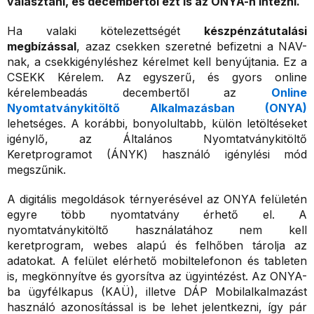
választani, és decembertől ezt is az ONYA-n intézni.
Ha valaki kötelezettségét
készpénzátutalási
megbízással
, azaz csekken szeretné befizetni a NAV-
nak, a csekkigényléshez kérelmet kell benyújtania. Ez a
CSEKK Kérelem. Az egyszerű, és gyors online
kérelembeadás decembertől az
Online
Nyomtatványkitöltő Alkalmazásban (ONYA)
lehetséges. A korábbi, bonyolultabb, külön letöltéseket
igénylő, az Általános Nyomtatványkitöltő
Keretprogramot (ÁNYK) használó igénylési mód
megszűnik.
A digitális megoldások térnyerésével az ONYA felületén
egyre több nyomtatvány érhető el. A
nyomtatványkitöltő használatához nem kell
keretprogram, webes alapú és felhőben tárolja az
adatokat. A felület elérhető mobiltelefonon és tableten
is, megkönnyítve és gyorsítva az ügyintézést. Az ONYA-
ba ügyfélkapus (KAÜ), illetve DÁP Mobilalkalmazást
használó azonosítással is be lehet jelentkezni, így pár