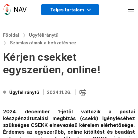
Teljes tartalom
Főoldal
Ügyféliránytű
Számlaszámok a befizetéshez
Kérjen csekket
egyszerűen, online!
Ügyféliránytű
2024.11.26.
2024. december 1-jétől változik a postai
készpénzátutalási megbízás (csekk) igényléséhez
szükséges CSEKK elnevezésű kérelem elérhetősége.
Érdemes az egyszerűbb, online kitöltést és beadást