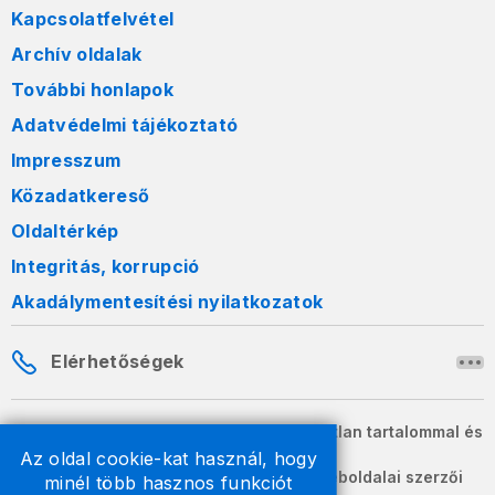
Kapcsolatfelvétel
Archív oldalak
További honlapok
Adatvédelmi tájékoztató
Impresszum
Közadatkereső
Oldaltérkép
Integritás, korrupció
Akadálymentesítési nyilatkozatok
Elérhetőségek
A honlapon szereplő információk változatlan tartalommal és
formában szabadon terjeszthetők.
Az oldal cookie-kat használ, hogy
2026 © A Nemzeti Adó- és Vámhivatal weboldalai szerzői
minél több hasznos funkciót