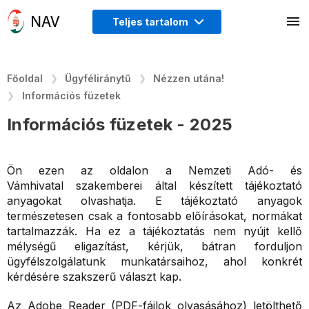
Teljes tartalom
Főoldal
Ügyféliránytű
Nézzen utána!
Információs füzetek
Információs füzetek - 2025
Ön ezen az oldalon a Nemzeti Adó- és
Vámhivatal szakemberei által készített tájékoztató
anyagokat olvashatja. E tájékoztató anyagok
természetesen csak a fontosabb előírásokat, normákat
tartalmazzák. Ha ez a tájékoztatás nem nyújt kellő
mélységű eligazítást, kérjük, bátran forduljon
ügyfélszolgálatunk munkatársaihoz, ahol konkrét
kérdésére szakszerű választ kap.
Az Adobe Reader (PDF-fájlok olvasásához) letölthető