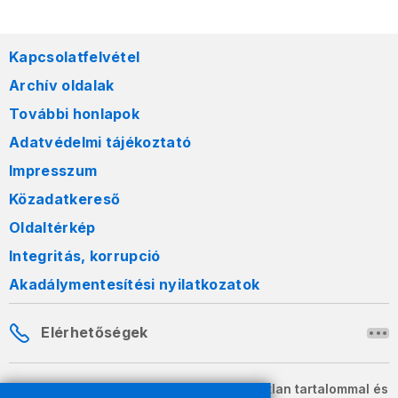
Kapcsolatfelvétel
Archív oldalak
További honlapok
Adatvédelmi tájékoztató
Impresszum
Közadatkereső
Oldaltérkép
Integritás, korrupció
Akadálymentesítési nyilatkozatok
Elérhetőségek
A honlapon szereplő információk változatlan tartalommal és