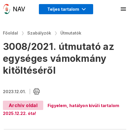
Teljes tartalom
Főoldal
Szabályzók
Útmutatók
3008/2021. útmutató az
egységes vámokmány
kitöltéséről
2023.12.01.
Archív oldal
Figyelem, hatályon kívüli tartalom
2025.12.22. óta!