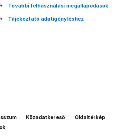
További felhasználási megállapodások
Tájékoztató adatigényléshez
esszum
Közadatkereső
Oldaltérkép
ok