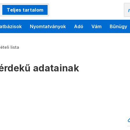
Teljes tartalom
atbázisok
Nyomtatványok
Adó
Vám
Bűnügy
teli lista
érdekű adatainak