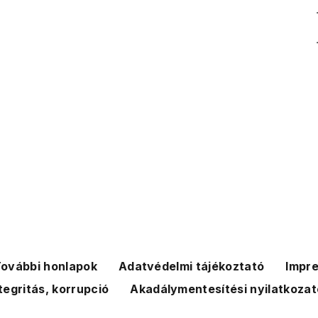
ovábbi honlapok
Adatvédelmi tájékoztató
Impr
tegritás, korrupció
Akadálymentesítési nyilatkozat