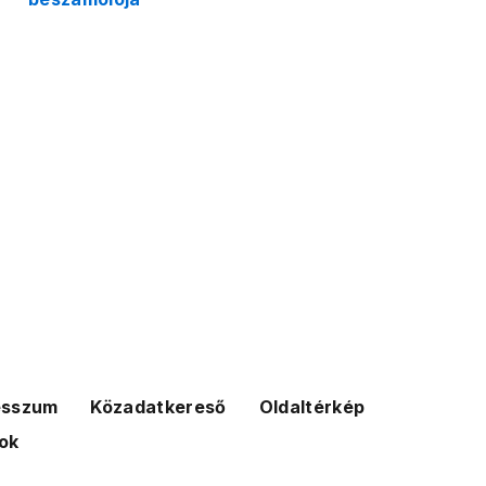
esszum
Közadatkereső
Oldaltérkép
ok