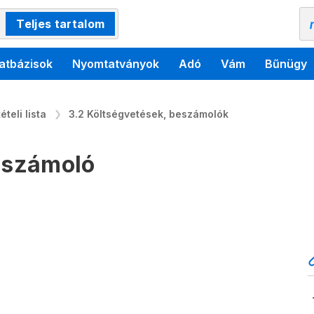
Teljes tartalom
atbázisok
Nyomtatványok
Adó
Vám
Bűnügy
teli lista
3.2 Költségvetések, beszámolók
beszámoló