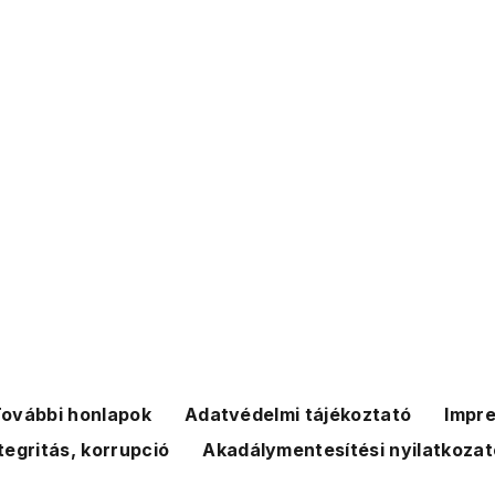
ovábbi honlapok
Adatvédelmi tájékoztató
Impr
tegritás, korrupció
Akadálymentesítési nyilatkozat