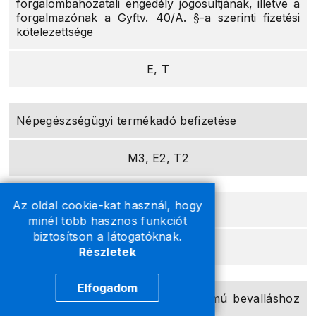
forgalombahozatali engedély jogosultjának, illetve a
forgalmazónak a Gyftv. 40/A. §-a szerinti fizetési
kötelezettsége
E, T
Népegészségügyi termékadó befizetése
M3, E2, T2
Az oldal cookie-kat használ, hogy
Turizmusfejlesztési hozzájárulás
minél több hasznos funkciót
biztosítson a látogatóknak.
M, E, T
Részletek
Elfogadom
A BEV_J01, illetve a BEV_J02 számú bevalláshoz
kapcsolódó adók befizetése