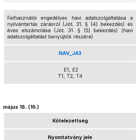
Felhasználói engedélyes havi adatszolgáltatása a
nyilvántartás zárásról (Jöt. 31. § (4) bekezdés) és
éves elszámolása (Jöt. 31. § (5) bekezdés) (havi
adatszolgáltatást benyújtók részére)
NAV_J43
E1, E2
T1, T2, T4
május 18. (16.)
Kötelezettség
Nyomtatvány jele