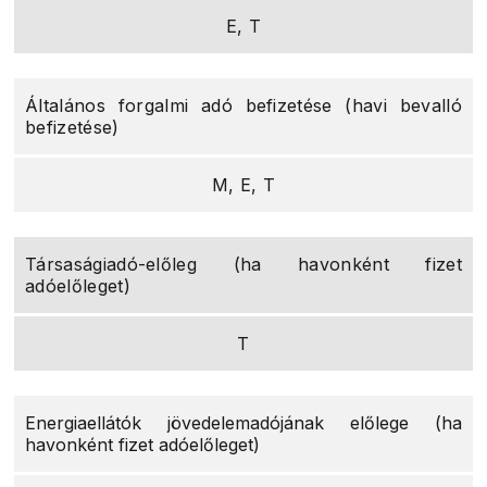
E, T
Általános forgalmi adó befizetése (havi bevalló
befizetése)
M, E, T
Társaságiadó-előleg (ha havonként fizet
adóelőleget)
T
Energiaellátók jövedelemadójának előlege (ha
havonként fizet adóelőleget)