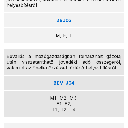
helyesbítésről
26J03
M, E, T
Bevallás a mezőgazdaságban felhasznált gázolaj
után visszatéríthető jövedéki adó összegéről,
valamint az önellenőrzéssel történő helyesbítésről
BEV_J04
M1, M2, M3,
E1, E2,
T1, T2, T4