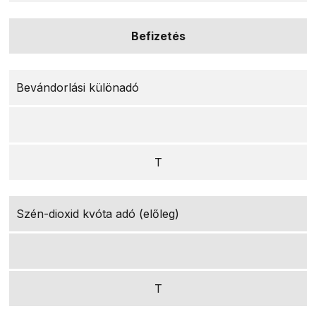
Befizetés
Bevándorlási különadó
T
Szén-dioxid kvóta adó (előleg)
T