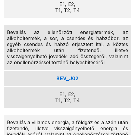
E1, E2,
T1, T2, T4
Bevallás az ellenőrzött energiatermék, az
alkoholtermék, a sör, a csendes és habzóbor, az
egyéb csendes és habzó erjesztett ital, a köztes
alkoholtermék után fizetendő, illetve
visszaigényelhető jövedéki adó összegéről, valamint
az önellenőrzéssel történő helyesbítéséről
BEV_J02
E1, E2,
T1, T2, T4
Bevallás a villamos energia, a földgáz és a szén után
fizetendő, illetve visszaigényelhető energia és
jövedéki adóról, valamint az önellenőrzéssel történő