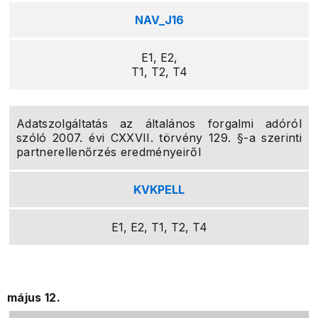
NAV_J16
E1, E2,
T1, T2, T4
Adatszolgáltatás az általános forgalmi adóról
szóló 2007. évi CXXVII. törvény 129. §-a szerinti
partnerellenőrzés eredményeiről
KVKPELL
E1, E2, T1, T2, T4
május 12.