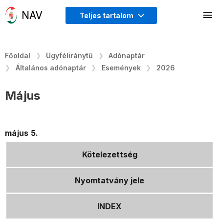
Teljes tartalom
Főoldal
Ügyféliránytű
Adónaptár
Általános adónaptár
Események
2026
Május
május 5.
Kötelezettség
Nyomtatvány jele
INDEX