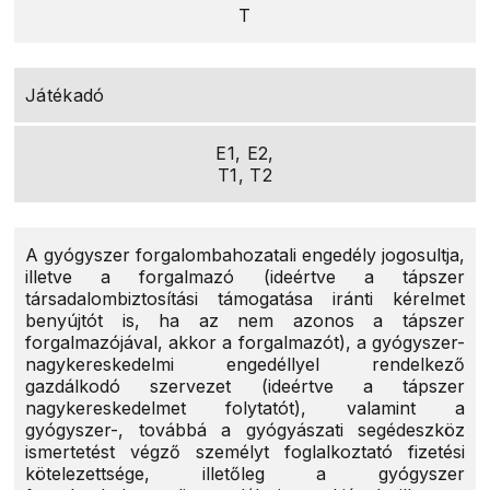
T
Játékadó
E1, E2,
T1, T2
A gyógyszer forgalombahozatali engedély jogosultja,
illetve a forgalmazó (ideértve a tápszer
társadalombiztosítási támogatása iránti kérelmet
benyújtót is, ha az nem azonos a tápszer
forgalmazójával, akkor a forgalmazót), a gyógyszer-
nagykereskedelmi engedéllyel rendelkező
gazdálkodó szervezet (ideértve a tápszer
nagykereskedelmet folytatót), valamint a
gyógyszer-, továbbá a gyógyászati segédeszköz
ismertetést végző személyt foglalkoztató fizetési
kötelezettsége, illetőleg a gyógyszer