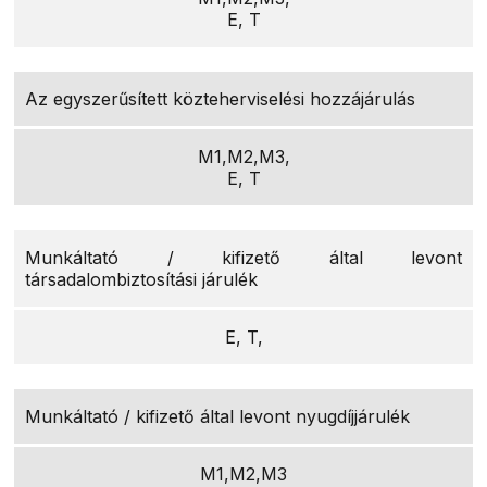
E, T
Az egyszerűsített közteherviselési hozzájárulás
M1,M2,M3,
E, T
Munkáltató / kifizető által levont
társadalombiztosítási járulék
E, T,
Munkáltató / kifizető által levont nyugdíjjárulék
M1,M2,M3