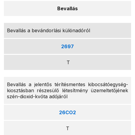
Bevallás
Bevallás a bevándorlási különadóról
2697
T
Bevallás a jelentős térítésmentes kibocsátóegység-
kiosztásban részesülő létesítmény üzemeltetőjének
szén-dioxid-kvóta adójáról
26CO2
T