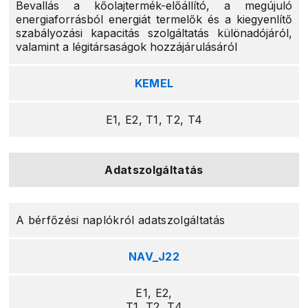
Bevallás a kőolajtermék-előállító, a megújuló
energiaforrásból energiát termelők és a kiegyenlítő
szabályozási kapacitás szolgáltatás különadójáról,
valamint a légitársaságok hozzájárulásáról
KEMEL
E1, E2, T1, T2, T4
Adatszolgáltatás
A bérfőzési naplókról adatszolgáltatás
NAV_J22
E1, E2,
T1, T2, T4