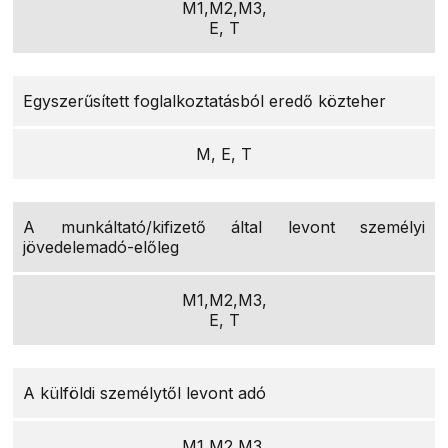
M1,M2,M3,
E, T
Egyszerűsített foglalkoztatásból eredő közteher
M, E, T
A munkáltató/kifizető által levont személyi
jövedelemadó-előleg
M1,M2,M3,
E, T
A külföldi személytől levont adó
M1,M2,M3,