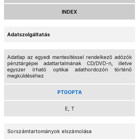
INDEX
Adatszolgáltatás
Adatlap az egyedi mentesítéssel rendelkező adózók
pénztárgépei adattartalmának CD/DVD-n, illetve
egyszer írható optikai adathordozón történő
megküldéséhez
PTGOPTA
E, T
Sorszámtartományok elszámolása