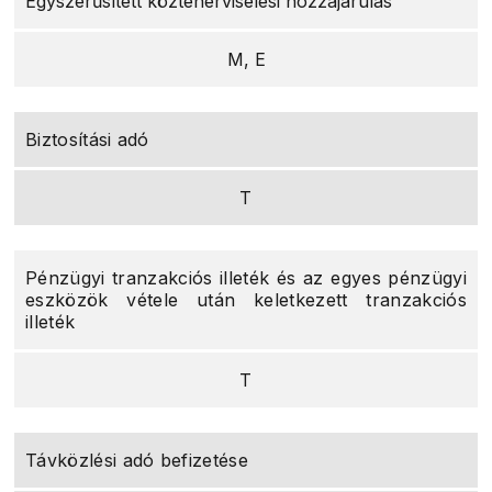
Egyszerűsített közteherviselési hozzájárulás
M, E
Biztosítási adó
T
Pénzügyi tranzakciós illeték és az egyes pénzügyi
eszközök vétele után keletkezett tranzakciós
illeték
T
Távközlési adó befizetése