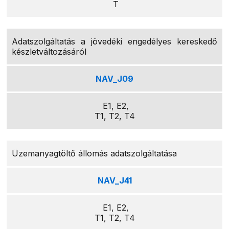
T
Adatszolgáltatás a jövedéki engedélyes kereskedő
készletváltozásáról
NAV_J09
E1, E2,
T1, T2, T4
Üzemanyagtöltő állomás adatszolgáltatása
NAV_J41
E1, E2,
T1, T2, T4