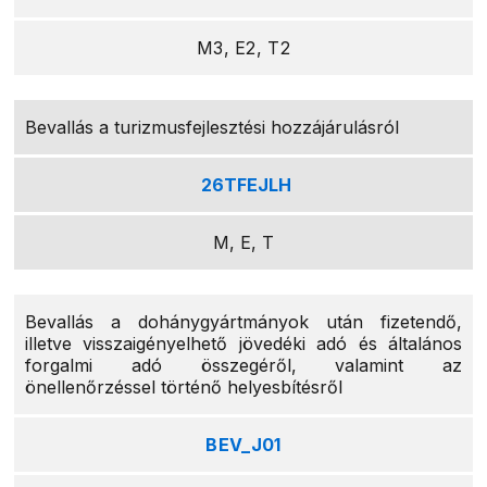
M3, E2, T2
Bevallás a turizmusfejlesztési hozzájárulásról
26TFEJLH
M, E, T
Bevallás a dohánygyártmányok után fizetendő,
illetve visszaigényelhető jövedéki adó és általános
forgalmi adó összegéről, valamint az
önellenőrzéssel történő helyesbítésről
BEV_J01