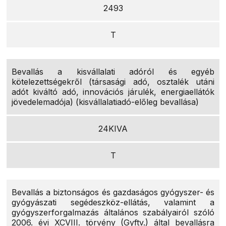
2493
T
Bevallás a kisvállalati adóról és egyéb
kötelezettségekről (társasági adó, osztalék utáni
adót kiváltó adó, innovációs járulék, energiaellátók
jövedelemadója) (kisvállalatiadó-előleg bevallása)
24KIVA
T
Bevallás a biztonságos és gazdaságos gyógyszer- és
gyógyászati segédeszköz-ellátás, valamint a
gyógyszerforgalmazás általános szabályairól szóló
2006. évi XCVIII. törvény (Gyftv.) által bevallásra