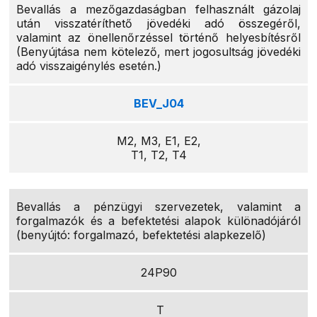
Bevallás a mezőgazdaságban felhasznált gázolaj
után visszatéríthető jövedéki adó összegéről,
valamint az önellenőrzéssel történő helyesbítésről
(Benyújtása nem kötelező, mert jogosultság jövedéki
adó visszaigénylés esetén.)
BEV_J04
M2, M3, E1, E2,
T1, T2, T4
Bevallás a pénzügyi szervezetek, valamint a
forgalmazók és a befektetési alapok különadójáról
(benyújtó: forgalmazó, befektetési alapkezelő)
24P90
T