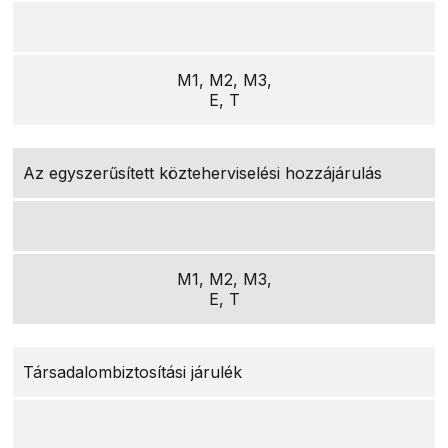
M1, M2, M3,
E, T
Az egyszerűsített közteherviselési hozzájárulás
M1, M2, M3,
E, T
Társadalombiztosítási járulék