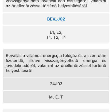
visszaigényelhető jövedéki adó összegéről, valamint
az önellenőrzéssel történő helyesbítéséről
BEV_J02
E1, E2,
T1, T2, T4
Bevallás a villamos energia, a földgáz és a szén után
fizetendő, illetve visszaigényelhető energia és
jövedéki adóról, valamint az önellenőrzéssel történő
helyesbítésről
24J03
M, E, T