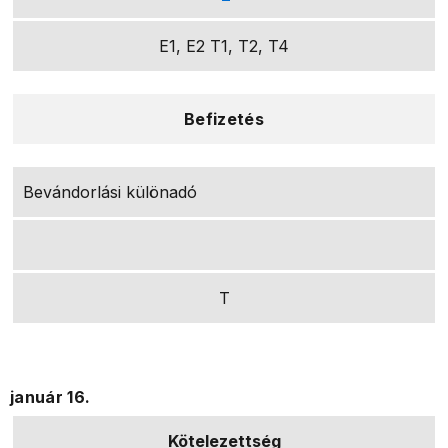
E1, E2 T1, T2, T4
Befizetés
Bevándorlási különadó
T
január 16.
Kötelezettség