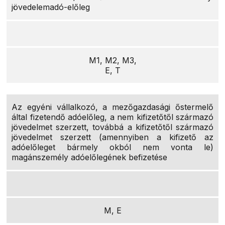
jövedelemadó-előleg
M1, M2, M3,
E, T
Az egyéni vállalkozó, a mezőgazdasági őstermelő
által fizetendő adóelőleg, a nem kifizetőtől származó
jövedelmet szerzett, továbbá a kifizetőtől származó
jövedelmet szerzett (amennyiben a kifizető az
adóelőleget bármely okból nem vonta le)
magánszemély adóelőlegének befizetése
M, E