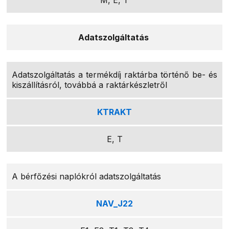
M, E, T
Adatszolgáltatás
Adatszolgáltatás a termékdíj raktárba történő be- és
kiszállításról, továbbá a raktárkészletről
KTRAKT
E, T
A bérfőzési naplókról adatszolgáltatás
NAV_J22