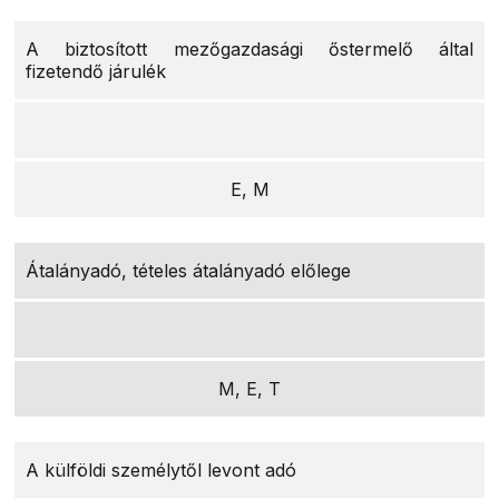
A biztosított mezőgazdasági őstermelő által
fizetendő járulék
E, M
Átalányadó, tételes átalányadó előlege
M, E, T
A külföldi személytől levont adó