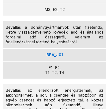
M3, E2, T2
Bevallás a dohánygyártmányok után fizetendő,
illetve visszaigényelhető jövedéki adó és általános
forgalmi adó összegéről, valamint az
önellenőrzéssel történő helyesbítésről
BEV_J01
E1, E2,
T1, T2, T4
Bevallás az ellenőrzött energiatermék, az
alkoholtermék, a sör, a csendes és habzóbor, az
egyéb csendes és habzó erjesztett ital, a köztes
alkoholtermék után fizetendő, illetve