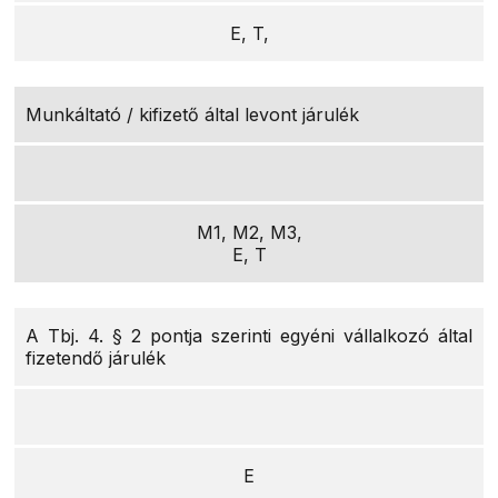
E, T,
Munkáltató / kifizető által levont járulék
M1, M2, M3,
E, T
A Tbj. 4. § 2 pontja szerinti egyéni vállalkozó által
fizetendő járulék
E