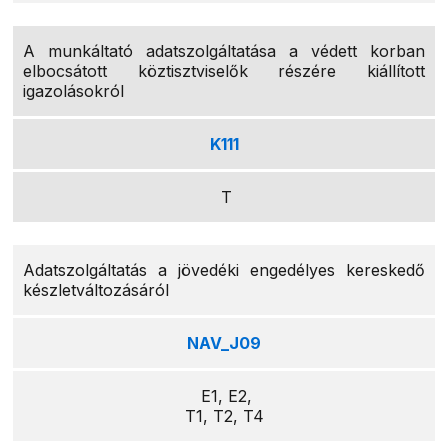
A munkáltató adatszolgáltatása a védett korban
elbocsátott köztisztviselők részére kiállított
igazolásokról
K111
T
Adatszolgáltatás a jövedéki engedélyes kereskedő
készletváltozásáról
NAV_J09
E1, E2,
T1, T2, T4