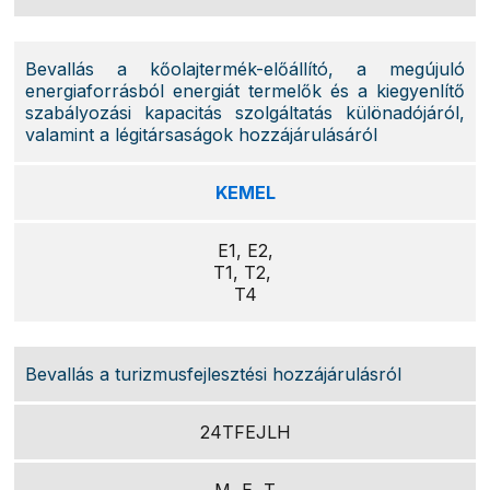
Bevallás a kőolajtermék-előállító, a megújuló
energiaforrásból energiát termelők és a kiegyenlítő
szabályozási kapacitás szolgáltatás különadójáról,
valamint a légitársaságok hozzájárulásáról
KEMEL
E1, E2,
T1, T2,
T4
Bevallás a turizmusfejlesztési hozzájárulásról
24TFEJLH