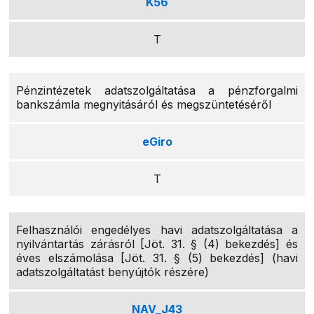
K56
T
Pénzintézetek adatszolgáltatása a pénzforgalmi
bankszámla megnyitásáról és megszüntetéséről
eGiro
T
Felhasználói engedélyes havi adatszolgáltatása a
nyilvántartás zárásról [Jöt. 31. § (4) bekezdés] és
éves elszámolása [Jöt. 31. § (5) bekezdés] (havi
adatszolgáltatást benyújtók részére)
NAV_J43