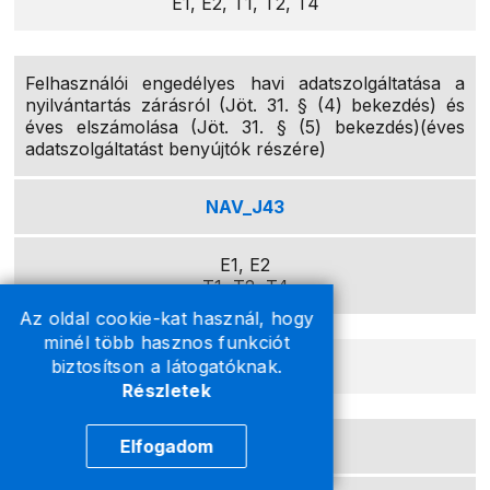
E1, E2, T1, T2, T4
Felhasználói engedélyes havi adatszolgáltatása a
nyilvántartás zárásról (Jöt. 31. § (4) bekezdés) és
éves elszámolása (Jöt. 31. § (5) bekezdés)(éves
adatszolgáltatást benyújtók részére)
NAV_J43
E1, E2
T1, T2, T4
Az oldal cookie-kat használ, hogy
minél több hasznos funkciót
biztosítson a látogatóknak.
Befizetés
Részletek
Kisvállalati adó előlege
Elfogadom