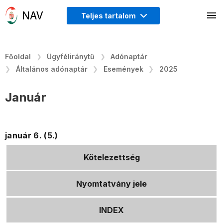
Teljes tartalom
Főoldal
Ügyféliránytű
Adónaptár
Általános adónaptár
Események
2025
Január
január 6. (5.)
Kötelezettség
Nyomtatvány jele
INDEX