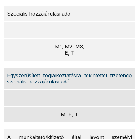
Szociális hozzájárulási adó
M1, M2, M3,
E, T
Egyszerűsített foglalkoztatásra tekintettel fizetendő
szociális hozzájárulási adó
M, E, T
A munkáltató/kifizető által levont személyi