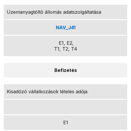
Üzemanyagtöltő állomás adatszolgáltatása
NAV_J41
E1, E2,
T1, T2, T4
Befizetés
Kisadózó vállalkozások tételes adója
E1