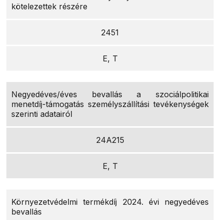
kötelezettek részére
2451
E, T
Negyedéves/éves bevallás a szociálpolitikai
menetdíj-támogatás személyszállítási tevékenységek
szerinti adatairól
24A215
E, T
Környezetvédelmi termékdíj 2024. évi negyedéves
bevallás