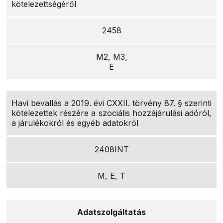
kötelezettségéről
2458
M2, M3,
E
Havi bevallás a 2019. évi CXXII. törvény 87. § szerinti
kötelezettek részére a szociális hozzájárulási adóról,
a járulékokról és egyéb adatokról
2408INT
M, E, T
Adatszolgáltatás