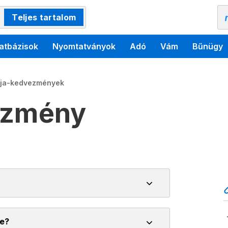
Teljes tartalom
atbázisok
Nyomtatványok
Adó
Vám
Bűnügy
ja-kedvezmények
ezmény
e?