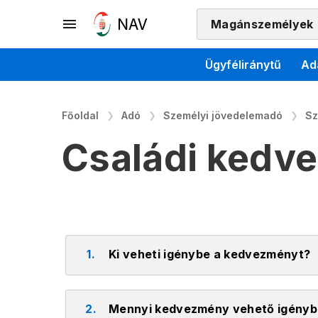
Magánszemélyek
Ügyféliránytű
Ad
Főoldal
Adó
Személyi jövedelemadó
Sz
Családi kedv
1.
Ki veheti igénybe a kedvezményt?
2.
Mennyi kedvezmény vehető igényb