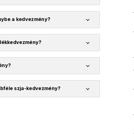
énybe a kedvezmény?
rulékkedvezmény?
ény?
bbféle szja-kedvezmény?