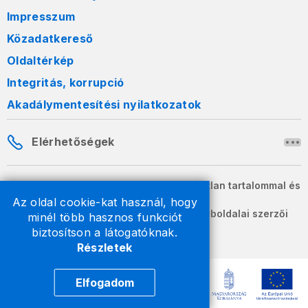
Impresszum
Közadatkereső
Oldaltérkép
Integritás, korrupció
Akadálymentesítési nyilatkozatok
Elérhetőségek
A honlapon szereplő információk változatlan tartalommal és
formában szabadon terjeszthetők.
Az oldal cookie-kat használ, hogy
2026 © A Nemzeti Adó- és Vámhivatal weboldalai szerzői
minél több hasznos funkciót
jogvédelem alatt állnak.
biztosítson a látogatóknak.
Részletek
Elfogadom