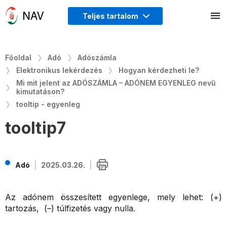
Teljes tartalom
Főoldal
Adó
Adószámla
Elektronikus lekérdezés
Hogyan kérdezheti le?
Mi mit jelent az ADÓSZÁMLA – ADÓNEM EGYENLEG nevű
kimutatáson?
tooltip - egyenleg
tooltip7
Adó
2025.03.26.
Az adónem összesített egyenlege, mely lehet: (+)
tartozás, (–) túlfizetés vagy nulla.