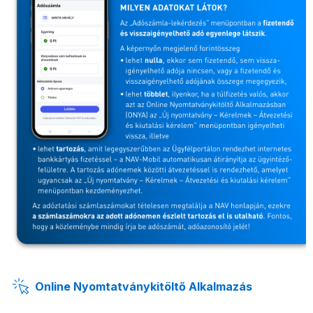
Online Nyomtatványkitöltő Alkalmazás