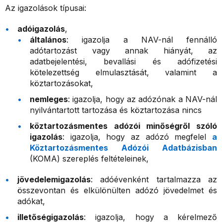
Az igazolások típusai:
adóigazolás
,
általános
: igazolja a NAV-nál fennálló
adótartozást vagy annak hiányát, az
adatbejelentési, bevallási és adófizetési
kötelezettség elmulasztását, valamint a
köztartozásokat,
nemleges
: igazolja, hogy az adózónak a NAV-nál
nyilvántartott tartozása és köztartozása nincs
köztartozásmentes adózói minőségről szóló
igazolás
: igazolja, hogy az adózó megfelel
a
Köztartozásmentes Adózói Adatbázisban
(KOMA) szereplés feltételeinek,
jövedelemigazolás
: adóévenként tartalmazza az
összevontan és elkülönülten adózó jövedelmet és
adókat,
illetőségigazolás
: igazolja, hogy a kérelmező