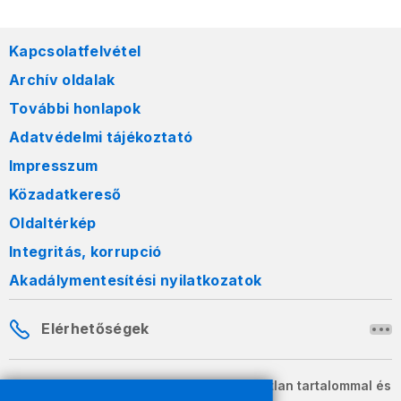
Kapcsolatfelvétel
Archív oldalak
További honlapok
Adatvédelmi tájékoztató
Impresszum
Közadatkereső
Oldaltérkép
Integritás, korrupció
Akadálymentesítési nyilatkozatok
Elérhetőségek
A honlapon szereplő információk változatlan tartalommal és
formában szabadon terjeszthetők.