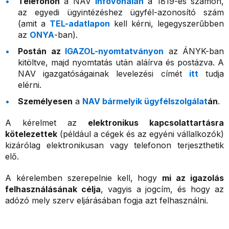
Telefonon
a NAV
Infóvonalán
a 1819-es számon,
az egyedi ügyintézéshez ügyfél-azonosító szám
(amit a
TEL-adatlapon
kell kérni, legegyszerűbben
az
ONYA
-ban).
Postán az
IGAZOL-nyomtatványon
az ÁNYK-ban
kitöltve, majd nyomtatás után aláírva és postázva. A
NAV igazgatóságainak levelezési címét
itt
tudja
elérni.
Személyesen
a
NAV bármelyik ügyfélszolgálat
án
.
A kérelmet az
elektronikus kapcsolattartásra
kötelezettek
(például a cégek és az egyéni vállalkozók)
kizárólag elektronikusan vagy telefonon terjeszthetik
elő.
A kérelemben szerepelnie kell, hogy
mi az igazolás
felhasználásának célja
, vagyis a jogcím, és hogy az
adózó mely szerv eljárásában fogja azt felhasználni.