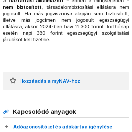
A
háztartási alkalmazott
– ebben a minőségében –
nem
biztosított
, társadalombiztosítási ellátásra nem
jogosult. Ha más jogviszonya alapján sem biztosított,
illetve más jogcímen nem jogosult egészségügyi
ellátásra, akkor 2024-ben havi 11 300 forint, törthónap
esetén napi 380 forint egészségügyi szolgáltatási
járulékot kell fizetnie.
Hozzáadás a myNAV-hoz
Kapcsolódó anyagok
Adóazonosító jel és adókártya igénylése