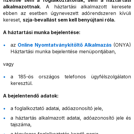
fizetnie sem a foglalkoztatónak, sem a háztartási
alkalmazottnak
. A háztartási alkalmazott keresete
ebben az esetben úgynevezett adórendszeren kívüli
kereset,
szja-bevallást sem kell benyújtani róla.
A háztartási munka bejelentése:
az
Online Nyomtatványkitöltő Alkalmazás
(ONYA)
Háztartási munka bejelentése menüpontjában,
vagy
a 185-ös országos telefonos ügyfélszolgálaton
keresztül.
A bejelentendő adatok:
a foglalkoztató adatai, adóazonosító jele,
a háztartás alkalmazott adatai, adóazonosító jele és
tajszáma,