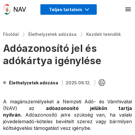
Teljes tartalom
Főoldal
Élethelyzetek adózása
Kezdeti teendők
Adóazonosító jel és
adókártya igénylése
Élethelyzetek adózása
2025.06.12.
A magánszemélyeket a Nemzeti Adó- és Vámhivatal
(NAV) az
adóazonosító jelükön tartja
nyilván.
Adóazonosító jelre szükség van, ha valaki
jövedelemadó-köteles bevételt szerez vagy bármilyen
költségvetési támogatást vesz igénybe.