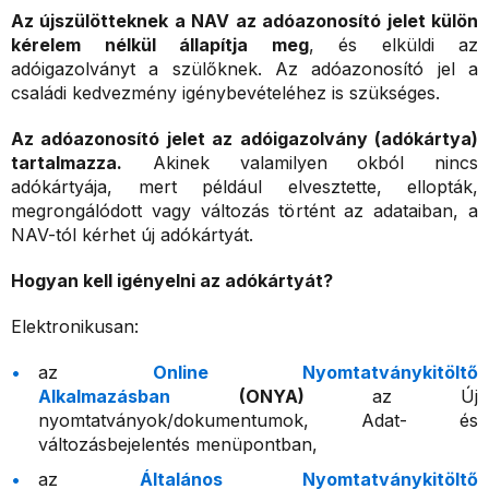
Az újszülötteknek a NAV az adóazonosító jelet külön
kérelem nélkül állapítja meg
, és elküldi az
adóigazolványt a szülőknek. Az adóazonosító jel a
családi kedvezmény igénybevételéhez is szükséges.
Az adóazonosító jelet az adóigazolvány (adókártya)
tartalmazza.
Akinek valamilyen okból nincs
adókártyája, mert például elvesztette, ellopták,
megrongálódott vagy változás történt az adataiban, a
NAV-tól kérhet új adókártyát.
Hogyan kell igényelni az adókártyát?
Elektronikusan:
az
Online Nyomtatványkitöltő
Alkalmazásban
(ONYA)
az Új
nyomtatványok/dokumentumok, Adat- és
változásbejelentés menüpontban,
az
Általános Nyomtatványkitöltő