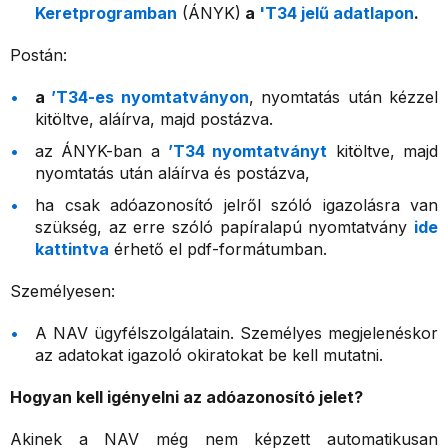
Keretprogramban
(ÁNYK)
a
'T34 jelű adatlapon
.
Postán:
a
’T34-es nyomtatványon
, nyomtatás után kézzel
kitöltve, aláírva, majd postázva.
az ÁNYK-ban a
’T34 nyomtatványt
kitöltve, majd
nyomtatás után aláírva és postázva,
ha csak adóazonosító jelről szóló igazolásra van
szükség, az erre szóló papíralapú nyomtatvány
ide
kattintva
érhető el pdf-formátumban.
Személyesen:
A NAV ügyfélszolgálatain. Személyes megjelenéskor
az adatokat igazoló okiratokat be kell mutatni.
Hogyan kell igényelni az adóazonosító jelet?
Akinek a NAV még nem képzett automatikusan