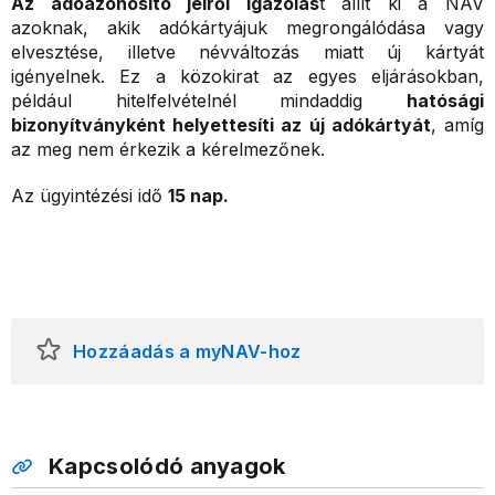
Az adóazonosító jelről igazolás
t állít ki a NAV
azoknak, akik adókártyájuk megrongálódása vagy
elvesztése, illetve névváltozás miatt új kártyát
igényelnek. Ez a közokirat az egyes eljárásokban,
például hitelfelvételnél mindaddig
hatósági
bizonyítványként helyettesíti az új adókártyát
, amíg
az meg nem érkezik a kérelmezőnek.
Az ügyintézési idő
15 nap.
Hozzáadás a myNAV-hoz
Kapcsolódó anyagok