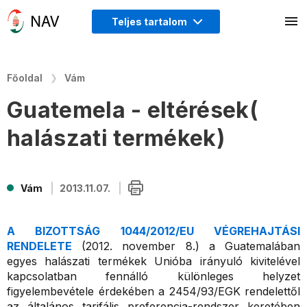
Teljes tartalom
Főoldal
Vám
Guatemela - eltérések(
halászati termékek)
Vám
2013.11.07.
A BIZOTTSÁG 1044/2012/EU VÉGREHAJTÁSI
RENDELETE
(2012. november 8.) a Guatemalában
egyes halászati termékek Unióba irányuló kivitelével
kapcsolatban fennálló különleges helyzet
figyelembevétele érdekében a 2454/93/EGK rendelettől
az általános tarifális preferencia-rendszer keretében