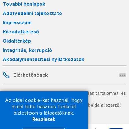
További honlapok
Adatvédelmi tájékoztató
Impresszum
Közadatkereső
Oldaltérkép
Integritás, korrupció
Akadálymentesítési nyilatkozatok
Elérhetőségek
A honlapon szereplő információk változatlan tartalommal és
formában szabadon terjeszthetők.
Az oldal cookie-kat használ, hogy
2026 © A Nemzeti Adó- és Vámhivatal weboldalai szerzői
minél több hasznos funkciót
jogvédelem alatt állnak.
biztosítson a látogatóknak.
Részletek