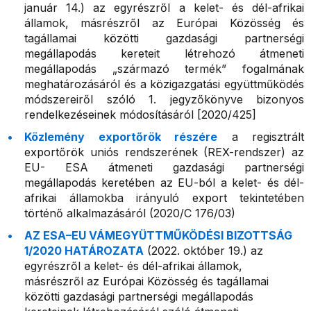
január 14.) az egyrészről a kelet- és dél-afrikai
államok, másrészről az Európai Közösség és
tagállamai közötti gazdasági partnerségi
megállapodás kereteit létrehozó átmeneti
megállapodás „származó termék” fogalmának
meghatározásáról és a közigazgatási együttműködés
módszereiről szóló 1. jegyzőkönyve bizonyos
rendelkezéseinek módosításáról [2020/425]
Közlemény exportőrök részére
a regisztrált
exportőrök uniós rendszerének (REX-rendszer) az
EU- ESA átmeneti gazdasági partnerségi
megállapodás keretében az EU-ból a kelet- és dél-
afrikai államokba irányuló export tekintetében
történő alkalmazásáról (2020/C 176/03)
AZ ESA–EU VÁMEGYÜTTMŰKÖDÉSI BIZOTTSÁG
1/2020 HATÁROZATA
(2022. október 19.) az
egyrészről a kelet- és dél-afrikai államok,
másrészről az Európai Közösség és tagállamai
közötti gazdasági partnerségi megállapodás