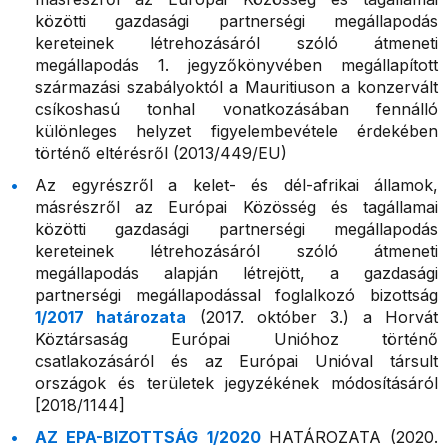
közötti gazdasági partnerségi megállapodás
kereteinek létrehozásáról szóló átmeneti
megállapodás 1. jegyzőkönyvében megállapított
származási szabályoktól a Mauritiuson a konzervált
csíkoshasú tonhal vonatkozásában fennálló
különleges helyzet figyelembevétele érdekében
történő eltérésről (2013/449/EU)
Az egyrészről a kelet- és dél-afrikai államok,
másrészről az Európai Közösség és tagállamai
közötti gazdasági partnerségi megállapodás
kereteinek létrehozásáról szóló átmeneti
megállapodás alapján létrejött, a gazdasági
partnerségi megállapodással foglalkozó bizottság
1/2017 határozata
(2017. október 3.) a Horvát
Köztársaság Európai Unióhoz történő
csatlakozásáról és az Európai Unióval társult
országok és területek jegyzékének módosításáról
[2018/1144]
AZ EPA-BIZOTTSÁG 1/2020
HATÁROZATA (2020.