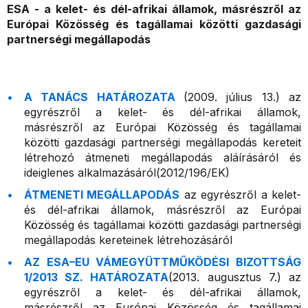
ESA - a kelet- és dél-afrikai államok, másrészről az
Európai Közösség és tagállamai közötti gazdasági
partnerségi megállapodás
A TANÁCS HATÁROZATA
(2009. július 13.) az
egyrészről a kelet- és dél-afrikai államok,
másrészről az Európai Közösség és tagállamai
közötti gazdasági partnerségi megállapodás kereteit
létrehozó átmeneti megállapodás aláírásáról és
ideiglenes alkalmazásáról(2012/196/EK)
ÁTMENETI MEGÁLLAPODÁS
az egyrészről a kelet-
és dél-afrikai államok, másrészről az Európai
Közösség és tagállamai közötti gazdasági partnerségi
megállapodás kereteinek létrehozásáról
AZ ESA–EU VÁMEGYÜTTMŰKÖDÉSI BIZOTTSÁG
1/2013 SZ. HATÁROZATA
(2013. augusztus 7.) az
egyrészről a kelet- és dél-afrikai államok,
másrészről az Európai Közösség és tagállamai