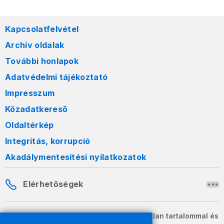
Kapcsolatfelvétel
Archív oldalak
További honlapok
Adatvédelmi tájékoztató
Impresszum
Közadatkereső
Oldaltérkép
Integritás, korrupció
Akadálymentesítési nyilatkozatok
Elérhetőségek
A honlapon szereplő információk változatlan tartalommal és