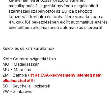
kereteinek létrehozásáról szóló átmeneti
megállapodás 1. jegyzőkönyvében megállapított
származási szabályoktól az EU-ba behozott
konzervált tonhalra és tonhalfilére vonatkozóan a
44. cikk (8) bekezdésében előírt automatikus eltérés
tekintetében alkalmazandó automatikus eltérésről
Kelet- és dél-afrikai államok:
KM - Comore-szigeteki Unió
MG – Madagaszkár
MU - Mauritius
ZM – Zambia (
Itt az ESA-kedvezmény jelenleg nem
alkalmazható!!!
)
SC – Seychelle - szigetek
ZW - Zimbabwe