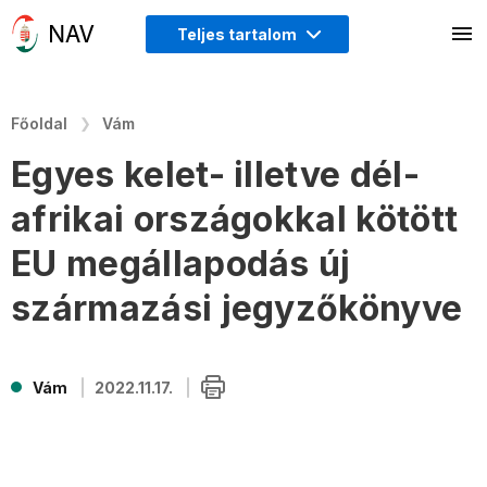
Teljes tartalom
Főoldal
Vám
Egyes kelet- illetve dél-
afrikai országokkal kötött
EU megállapodás új
származási jegyzőkönyve
Vám
2022.11.17.