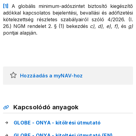
[1]
A globális minimum-adószintet biztosító kiegészítő
adókkal kapcsolatos bejelentési, bevallási és adófizetési
kötelezettség részletes szabályairól szóló 4/2026. (I.
26.) NGM rendelet 2. § (1) bekezdés
c), d), e), f),
és
g)
pontjai alapján.
Hozzáadás a myNAV-hoz
Kapcsolódó anyagok
GLOBE - ONYA - kitölrési útmutató
GLOBE - ONYA - kitoltési útmutató (EN)