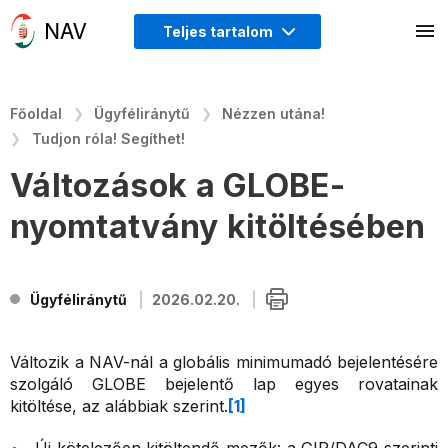
Teljes tartalom
Főoldal
Ügyféliránytű
Nézzen utána!
Tudjon róla! Segíthet!
Változások a GLOBE-
nyomtatvány kitöltésében
Ügyféliránytű
2026.02.20.
Változik a NAV-nál a globális minimumadó bejelentésére
szolgáló GLOBE bejelentő lap egyes rovatainak
kitöltése, az alábbiak szerint.
[1]