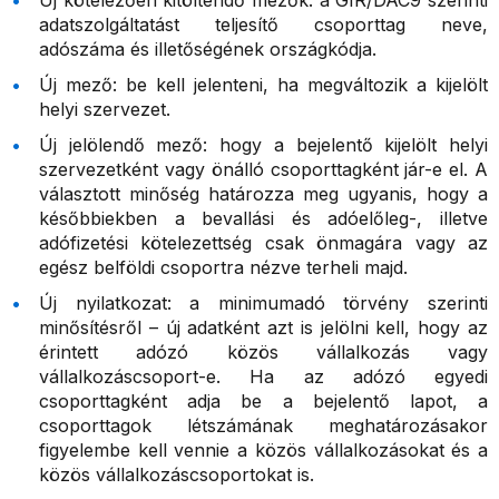
Új kötelezően kitöltendő mezők: a GIR/DAC9 szerinti
adatszolgáltatást teljesítő csoporttag neve,
adószáma és illetőségének országkódja.
Új mező: be kell jelenteni, ha megváltozik a kijelölt
helyi szervezet.
Új jelölendő mező: hogy a bejelentő kijelölt helyi
szervezetként vagy önálló csoporttagként jár-e el. A
választott minőség határozza meg ugyanis, hogy a
későbbiekben a bevallási és adóelőleg-, illetve
adófizetési kötelezettség csak önmagára vagy az
egész belföldi csoportra nézve terheli majd.
Új nyilatkozat: a minimumadó törvény szerinti
minősítésről – új adatként azt is jelölni kell, hogy az
érintett adózó közös vállalkozás vagy
vállalkozáscsoport-e. Ha az adózó egyedi
csoporttagként adja be a bejelentő lapot, a
csoporttagok létszámának meghatározásakor
figyelembe kell vennie a közös vállalkozásokat és a
közös vállalkozáscsoportokat is.