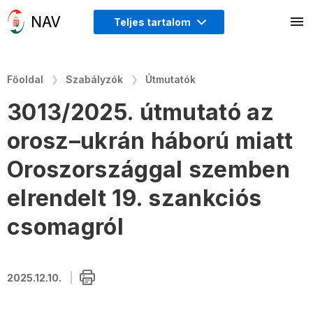
Teljes tartalom
Főoldal
Szabályzók
Útmutatók
3013/2025. útmutató az
orosz–ukrán háború miatt
Oroszországgal szemben
elrendelt 19. szankciós
csomagról
2025.12.10.