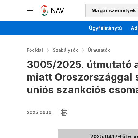
Magánszemélyek
Ügyféliránytű
Ad
Főoldal
Szabályzók
Útmutatók
3005/2025. útmutató 
miatt Oroszországgal 
uniós szankciós csom
2025.06.16.
2025.04.17-től ér