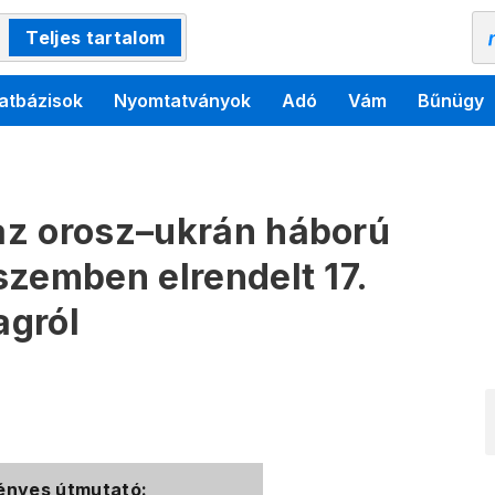
Teljes tartalom
atbázisok
Nyomtatványok
Adó
Vám
Bűnügy
az orosz–ukrán háború
szemben elrendelt 17.
agról
vényes útmutató: