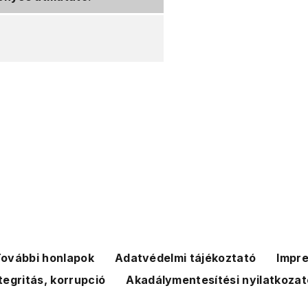
ovábbi honlapok
Adatvédelmi tájékoztató
Impr
tegritás, korrupció
Akadálymentesítési nyilatkozat