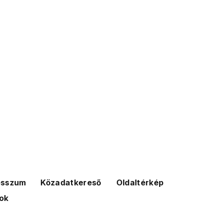
esszum
Közadatkereső
Oldaltérkép
ok