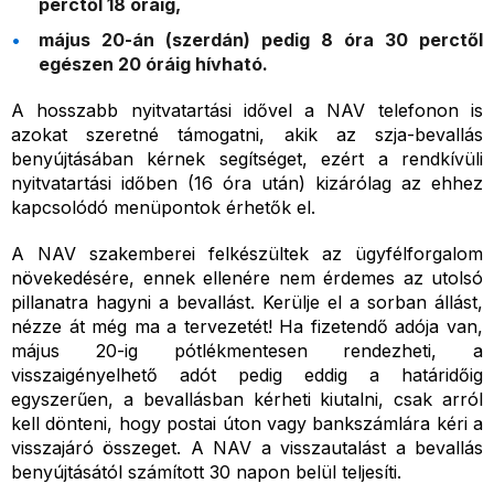
perctől 18 óráig,
május 20-án (szerdán) pedig 8 óra 30 perctől
egészen 20 óráig hívható.
A hosszabb nyitvatartási idővel a NAV telefonon is
azokat szeretné támogatni, akik az szja-bevallás
benyújtásában kérnek segítséget, ezért a rendkívüli
nyitvatartási időben (16 óra után) kizárólag az ehhez
kapcsolódó menüpontok érhetők el.
A NAV szakemberei felkészültek az ügyfélforgalom
növekedésére, ennek ellenére nem érdemes az utolsó
pillanatra hagyni a bevallást. Kerülje el a sorban állást,
nézze át még ma a tervezetét! Ha fizetendő adója van,
május 20-ig pótlékmentesen rendezheti, a
visszaigényelhető adót pedig eddig a határidőig
egyszerűen, a bevallásban kérheti kiutalni, csak arról
kell dönteni, hogy postai úton vagy bankszámlára kéri a
visszajáró összeget. A NAV a visszautalást a bevallás
benyújtásától számított 30 napon belül teljesíti.