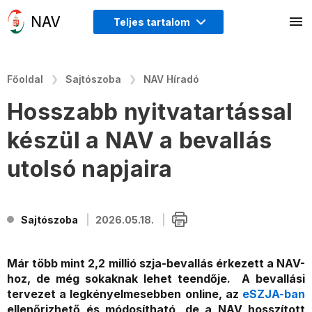
Teljes tartalom
Főoldal
Sajtószoba
NAV Híradó
Hosszabb nyitvatartással
készül a NAV a bevallás
utolsó napjaira
Sajtószoba
2026.05.18.
Már több mint 2,2 millió szja-bevallás érkezett a NAV-
hoz, de még sokaknak lehet teendője. A bevallási
tervezet a legkényelmesebben online, az
eSZJA-ban
ellenőrizhető és módosítható, de a NAV hosszított