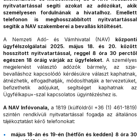
nyitvatartással segíti azokat az adózókat, akik
személyesen fordulnának a hivatalhoz. Emellett
telefonon is meghosszabbított nyitvatartással
segítik a NAV szakemberei a bevallás kitöltését.
A Nemzeti Adó- és Vámhivatal (NAV)
központi
ügyfélszolgálatai 2025. május 18. és 20. között
hosszított nyitvatartással, reggel 8 óra 30 perctől
egészen 18 óráig várják az ügyfeleket
. A személyes
megjelenést választó adózók bármely, az szja-
bevalláshoz kapcsolódó kérdésükre választ kaphatnak,
átnézhetik, elfogadhatják, módosíthatják a tervezetüket,
befizethetik adójukat, segítséget kaphatnak az
Ügyfélkapu+-szal kapcsolatos ügyintézéshez is.
A NAV Infóvonala,
a 1819 (külföldről +36 (1) 461-1819)
szintén rendkívüli nyitvatartással fogadja az általános
tájékoztatást kérő telefonokat:
május 18-án és 19-én (hétfőn és kedden) 8 óra 30