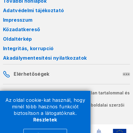
További honlapok
Adatvédelmi tájékoztató
Impresszum
Közadatkereső
Oldaltérkép
Integritás, korrupció
Akadálymentesítési nyilatkozatok
Elérhetőségek
A honlapon szereplő információk változatlan tartalommal és
formában szabadon terjeszthetők.
Az oldal cookie-kat használ, hogy
2026 © A Nemzeti Adó- és Vámhivatal weboldalai szerzői
minél több hasznos funkciót
jogvédelem alatt állnak.
biztosítson a látogatóknak.
Részletek