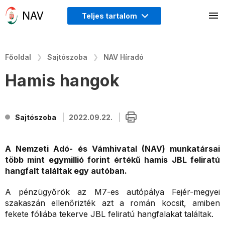
Teljes tartalom
Főoldal
Sajtószoba
NAV Híradó
Hamis hangok
Sajtószoba
2022.09.22.
A Nemzeti Adó- és Vámhivatal (NAV) munkatársai
több mint egymillió forint értékű hamis JBL feliratú
hangfalt találtak egy autóban.
A pénzügyőrök az M7-es autópálya Fejér-megyei
szakaszán ellenőrizték azt a román kocsit, amiben
fekete fóliába tekerve JBL feliratú hangfalakat találtak.