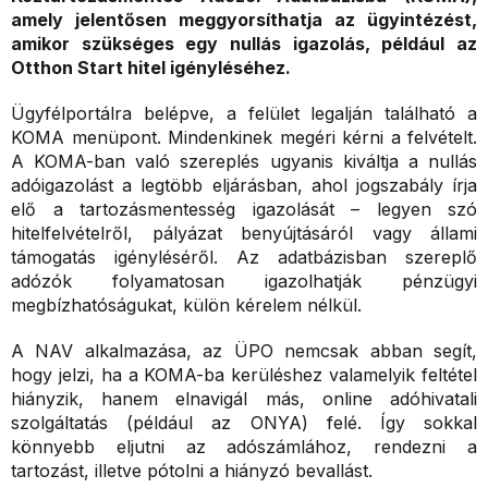
amely jelentősen meggyorsíthatja az ügyintézést,
amikor szükséges egy nullás igazolás, például az
Otthon Start hitel igényléséhez.
Ügyfélportálra belépve, a felület legalján található a
KOMA menüpont. Mindenkinek megéri kérni a felvételt.
A KOMA-ban való szereplés ugyanis kiváltja a nullás
adóigazolást a legtöbb eljárásban, ahol jogszabály írja
elő a tartozásmentesség igazolását – legyen szó
hitelfelvételről, pályázat benyújtásáról vagy állami
támogatás igényléséről. Az adatbázisban szereplő
adózók folyamatosan igazolhatják pénzügyi
megbízhatóságukat, külön kérelem nélkül.
A NAV alkalmazása, az ÜPO nemcsak abban segít,
hogy jelzi, ha a KOMA-ba kerüléshez valamelyik feltétel
hiányzik, hanem elnavigál más, online adóhivatali
szolgáltatás (például az ONYA) felé. Így sokkal
könnyebb eljutni az adószámlához, rendezni a
tartozást, illetve pótolni a hiányzó bevallást.