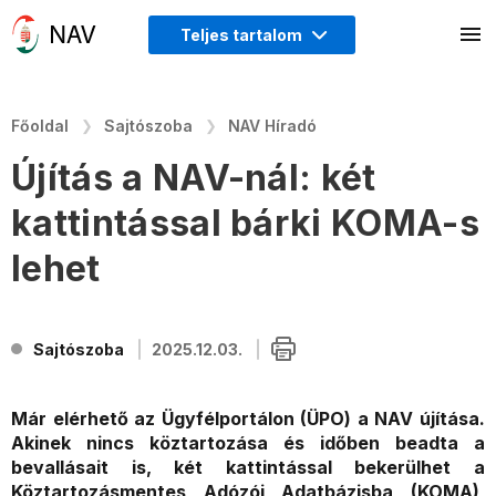
Teljes tartalom
Főoldal
Sajtószoba
NAV Híradó
Újítás a NAV-nál: két
kattintással bárki KOMA-s
lehet
Sajtószoba
2025.12.03.
Már elérhető az Ügyfélportálon (ÜPO) a NAV újítása.
Akinek nincs köztartozása és időben beadta a
bevallásait is, két kattintással bekerülhet a
Köztartozásmentes Adózói Adatbázisba (KOMA),