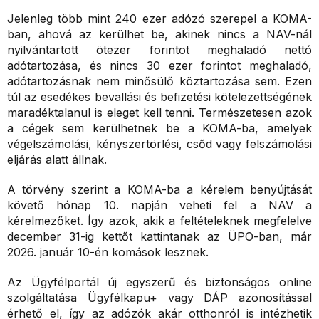
Jelenleg több mint 240 ezer adózó szerepel a KOMA-
ban, ahová az kerülhet be, akinek nincs a NAV-nál
nyilvántartott ötezer forintot meghaladó nettó
adótartozása, és nincs 30 ezer forintot meghaladó,
adótartozásnak nem minősülő köztartozása sem. Ezen
túl az esedékes bevallási és befizetési kötelezettségének
maradéktalanul is eleget kell tenni. Természetesen azok
a cégek sem kerülhetnek be a KOMA-ba, amelyek
végelszámolási, kényszertörlési, csőd vagy felszámolási
eljárás alatt állnak.
A törvény szerint a KOMA-ba a kérelem benyújtását
követő hónap 10. napján veheti fel a NAV a
kérelmezőket. Így azok, akik a feltételeknek megfelelve
december 31-ig kettőt kattintanak az ÜPO-ban, már
2026. január 10-én komások lesznek.
Az Ügyfélportál új egyszerű és biztonságos online
szolgáltatása Ügyfélkapu+ vagy DÁP azonosítással
érhető el, így az adózók akár otthonról is intézhetik