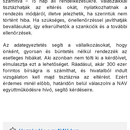
számítva – 15 nap áll rendelkezésükre. Válaszaikkal
tisztázhatják az eltérés okát, nyilatkozhatnak a
rendezés módjáról, illetve jelezhetik, ha szerintük nem
történt hiba. Ha szükséges, önellenőrzéssel javíthatják
bevallásukat, így elkerülhetők a szankciók és a további
ellenőrzések.
Az adategyeztetés segíti a vállalkozásokat, hogy
önként, gyorsan és büntetés nélkül rendezzék az
esetleges hibákat. Aki azonban nem tölti ki a kérdőívet,
elmulasztja ezt a lehetőséget. Ráadásul, akár 300 ezer
forintos bírságra is számíthat, és hivatalból indult
vizsgálaton kell majd tisztáznia az eltérést. Ezért
érdemes minél előbb, határidőn belül válaszolni a NAV
együttműködésre hívó, segítő kérdéseire.