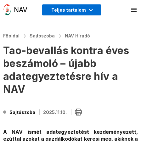
Teljes tartalom
Főoldal
Sajtószoba
NAV Híradó
Tao-bevallás kontra éves
beszámoló – újabb
adategyeztetésre hív a
NAV
Sajtószoba
2025.11.10.
A NAV ismét adategyeztetést kezdeményezett,
ezúttal azokat a gazdálkodókat keresi meg, akiknek a