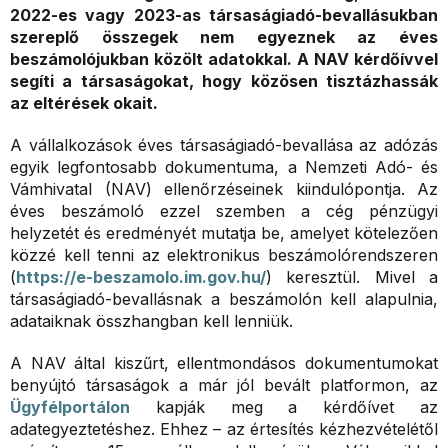
2022-es vagy 2023-as társaságiadó-bevallásukban
szereplő összegek nem egyeznek az éves
beszámolójukban közölt adatokkal. A NAV kérdőívvel
segíti a társaságokat, hogy közösen tisztázhassák
az eltérések okait.
A vállalkozások éves társaságiadó-bevallása az adózás
egyik legfontosabb dokumentuma, a Nemzeti Adó- és
Vámhivatal (NAV) ellenőrzéseinek kiindulópontja. Az
éves beszámoló ezzel szemben a cég pénzügyi
helyzetét és eredményét mutatja be, amelyet kötelezően
közzé kell tenni az elektronikus beszámolórendszeren
(
https://e-beszamolo.im.gov.hu/
) keresztül. Mivel a
társaságiadó-bevallásnak a beszámolón kell alapulnia,
adataiknak összhangban kell lenniük.
A NAV által kiszűrt, ellentmondásos dokumentumokat
benyújtó társaságok a már jól bevált platformon, az
Ügyfélportálon
kapják meg a kérdőívet az
adategyeztetéshez. Ehhez – az értesítés kézhezvételétől