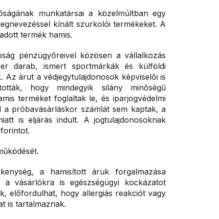
ságának munkatársai a közelmúltban egy
egnevezéssel kínált szurkolói termékeket. A
adott termék hamis.
óság pénzügyőreivel közösen a vállalkozás
zer darab, ismert sportmárkák és külföldi
k. Az árut a védjegytulajdonosok képviselői is
tották, hogy mindegyik silány minőségű
is terméket foglaltak le, és iparjogvédelmi
vel a próbavásárláskor számlát sem kaptak, a
miatt is eljárás indult. A jogtulajdonosoknak
forintot.
 működését.
ékenység, a hamisított áruk forgalmazása
 a vásárlókra is egészségügyi kockázatot
, előfordulhat, hogy allergiás reakciót vagy
 is tartalmaznak.