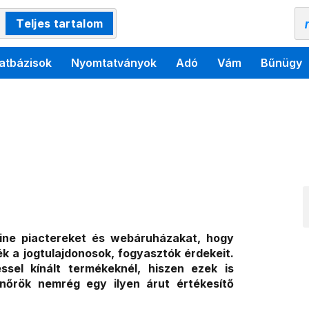
Teljes tartalom
atbázisok
Nyomtatványok
Adó
Vám
Bűnügy
nline piactereket és webáruházakat, hogy
ék a jogtulajdonosok, fogyasztók érdekeit.
éssel kínált termékeknél, hiszen ezek is
enőrök nemrég egy ilyen árut értékesítő