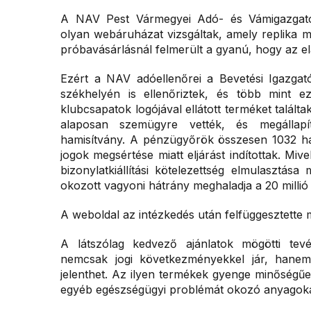
A NAV Pest Vármegyei Adó- és Vámigazgató
olyan webáruházat vizsgáltak, amely replika m
próbavásárlásnál felmerült a gyanú, hogy az el
Ezért a NAV adóellenőrei a Bevetési Igazgat
székhelyén is ellenőriztek, és több mint e
klubcsapatok logójával ellátott terméket találta
alaposan szemügyre vették, és megállapí
hamisítvány. A pénzügyőrök összesen 1032 ham
jogok megsértése miatt eljárást indítottak. Mi
bizonylatkiállítási kötelezettség elmulasztása 
okozott vagyoni hátrány meghaladja a 20 millió 
A weboldal az intézkedés után felfüggesztette
A látszólag kedvező ajánlatok mögötti tev
nemcsak jogi következményekkel jár, hanem
jelenthet. Az ilyen termékek gyenge minőségűek
egyéb egészségügyi problémát okozó anyagokat