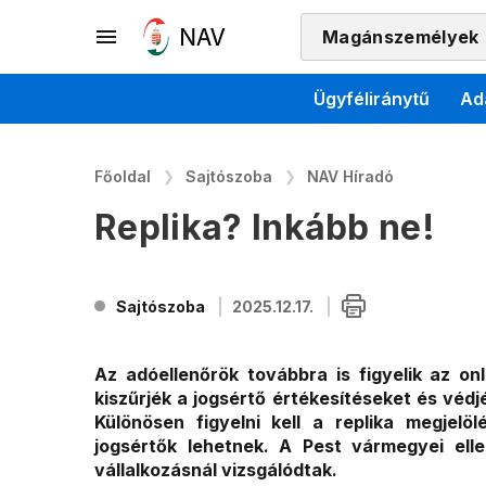
Magánszemélyek
Ügyféliránytű
Ad
Főoldal
Sajtószoba
NAV Híradó
Replika? Inkább ne!
Sajtószoba
2025.12.17.
Az adóellenőrök továbbra is figyelik az o
kiszűrjék a jogsértő értékesítéseket és védj
Különösen figyelni kell a replika megjelöl
jogsértők lehetnek. A Pest vármegyei ell
vállalkozásnál vizsgálódtak.