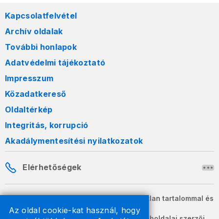
Kapcsolatfelvétel
Archív oldalak
További honlapok
Adatvédelmi tájékoztató
Impresszum
Közadatkereső
Oldaltérkép
Integritás, korrupció
Akadálymentesítési nyilatkozatok
Elérhetőségek
A honlapon szereplő információk változatlan tartalommal és
formában szabadon terjeszthetők.
Az oldal cookie-kat használ, hogy
2026 © A Nemzeti Adó- és Vámhivatal weboldalai szerzői