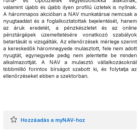
ruha- és cipőüzletek vegyesboltokká alakulnak,
valamint újabb és újabb ilyen profilú üzletek is nyílnak.
A háromnapos akcióban a NAV munkatársai nemcsak a
nyugtaadást és a foglalkoztatottak bejelentését, hanem
az áruk eredetét, a pénzkészletet és az online
pénztárgépek üzemeltetésére vonatkozó szabályok
betartását is vizsgálták. Az ellenőrzések mérlege szerint
a kereskedők háromnegyede mulasztott, fele nem adott
nyugtát, egynegyede pedig nem jelentette be minden
alkalmazottját. A NAV a mulasztó vállalkozásoknál
többmillió forintos bírságot szabott ki, és folytatja az
ellenőrzéseket ebben a szektorban.
Hozzáadás a myNAV-hoz