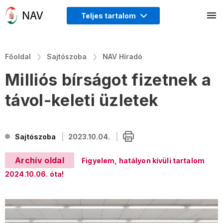
Teljes tartalom
Főoldal
Sajtószoba
NAV Híradó
Milliós bírságot fizetnek a
távol-keleti üzletek
Sajtószoba
2023.10.04.
Archív oldal
Figyelem, hatályon kívüli tartalom
2024.10.06. óta!