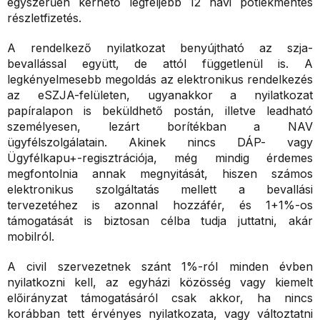
egyszerűen kérhető legfeljebb 12 havi pótlékmentes
részletfizetés.
A rendelkező nyilatkozat benyújtható az szja-
bevallással együtt, de attól függetlenül is. A
legkényelmesebb megoldás az elektronikus rendelkezés
az eSZJA-felületen, ugyanakkor a nyilatkozat
papíralapon is beküldhető postán, illetve leadható
személyesen, lezárt borítékban a NAV
ügyfélszolgálatain. Akinek nincs DÁP- vagy
Ügyfélkapu+-regisztrációja, még mindig érdemes
megfontolnia annak megnyitását, hiszen számos
elektronikus szolgáltatás mellett a bevallási
tervezetéhez is azonnal hozzáfér, és 1+1%-os
támogatását is biztosan célba tudja juttatni, akár
mobilról.
A civil szervezetnek szánt 1%-ról minden évben
nyilatkozni kell, az egyházi közösség vagy kiemelt
előirányzat támogatásáról csak akkor, ha nincs
korábban tett érvényes nyilatkozata, vagy változtatni