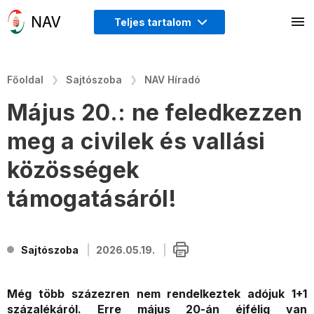
Teljes tartalom
Főoldal
Sajtószoba
NAV Híradó
Május 20.: ne feledkezzen
meg a civilek és vallási
közösségek
támogatásáról!
Sajtószoba
2026.05.19.
Még több százezren nem rendelkeztek adójuk 1+1
százalékáról. Erre május 20-án éjfélig van