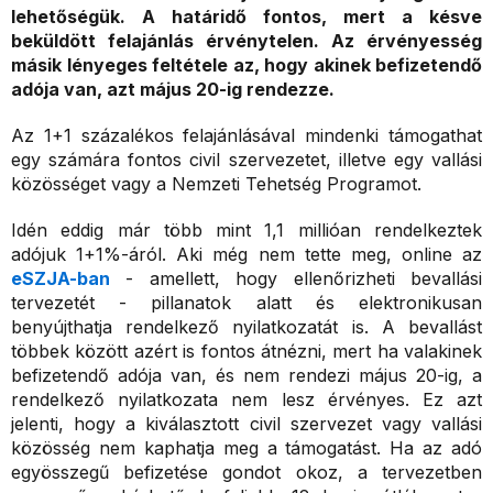
lehetőségük. A határidő fontos, mert a késve
beküldött felajánlás érvénytelen. Az érvényesség
másik lényeges feltétele az, hogy akinek befizetendő
adója van, azt május 20-ig rendezze.
Az 1+1 százalékos felajánlásával mindenki támogathat
egy számára fontos civil szervezetet, illetve egy vallási
közösséget vagy a Nemzeti Tehetség Programot.
Idén eddig már több mint 1,1 millióan rendelkeztek
adójuk 1+1%-áról. Aki még nem tette meg, online az
eSZJA-ban
- amellett, hogy ellenőrizheti bevallási
tervezetét - pillanatok alatt és elektronikusan
benyújthatja rendelkező nyilatkozatát is. A bevallást
többek között azért is fontos átnézni, mert ha valakinek
befizetendő adója van, és nem rendezi május 20-ig, a
rendelkező nyilatkozata nem lesz érvényes. Ez azt
jelenti, hogy a kiválasztott civil szervezet vagy vallási
közösség nem kaphatja meg a támogatást. Ha az adó
egyösszegű befizetése gondot okoz, a tervezetben