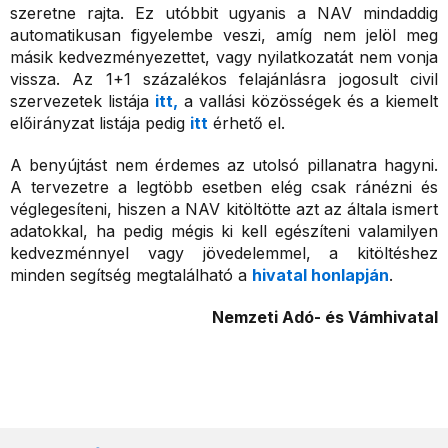
szeretne rajta. Ez utóbbit ugyanis a NAV mindaddig
automatikusan figyelembe veszi, amíg nem jelöl meg
másik kedvezményezettet, vagy nyilatkozatát nem vonja
vissza. Az 1+1 százalékos felajánlásra jogosult civil
szervezetek listája
itt,
a vallási közösségek és a kiemelt
előirányzat listája pedig
itt
érhető el.
A benyújtást nem érdemes az utolsó pillanatra hagyni.
A tervezetre a legtöbb esetben elég csak ránézni és
véglegesíteni, hiszen a NAV kitöltötte azt az általa ismert
adatokkal, ha pedig mégis ki kell egészíteni valamilyen
kedvezménnyel vagy jövedelemmel, a kitöltéshez
minden segítség megtalálható a
hivatal honlapján
.
Nemzeti Adó- és Vámhivatal