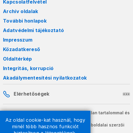
Kapcsolatfelvétel
Archív oldalak
További honlapok
Adatvédelmi tájékoztató
Impresszum
Közadatkereső
Oldaltérkép
Integritás, korrupció
Akadálymentesítési nyilatkozatok
Elérhetőségek
A honlapon szereplő információk változatlan tartalommal és
formában szabadon terjeszthetők.
Az oldal cookie-kat használ, hogy
2026 © A Nemzeti Adó- és Vámhivatal weboldalai szerzői
minél több hasznos funkciót
jogvédelem alatt állnak.