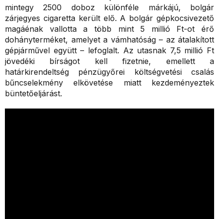
mintegy 2500 doboz különféle márkájú, bolgár
zárjegyes cigaretta került elő. A bolgár gépkocsivezető
magáénak vallotta a több mint 5 millió Ft-ot érő
dohányterméket, amelyet a vámhatóság – az átalakított
gépjárművel együtt – lefoglalt. Az utasnak 7,5 millió Ft
jövedéki bírságot kell fizetnie, emellett a
határkirendeltség pénzügyőrei költségvetési csalás
bűncselekmény elkövetése miatt kezdeményeztek
büntetőeljárást.