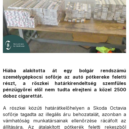
Hiába alakította át egy bolgár rendszámú
személygépkocsi sofőrje az autó pótkereke feletti
részt, a röszkei határkirendeltség szemfüles
pénzügyőrei elől nem tudta elrejteni a közel 2500
doboz cigarettát.
A röszkei közúti határátkelőhelyen a Skoda Octavia
sofőrje tagadta az illegális áru behozatalát, azonban a
vámhatóság munkatársainak ellenőrzése rácáfolt az
állítására. Az átalakított pótkerék feletti rekeszből