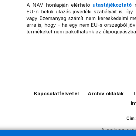
A NAV honlapján elérhető
utastájékoztató
m
EU-n belüli utazás jövedéki szabályait is, így
vagy üzemanyag számít nem kereskedelmi me
arra is, hogy – ha egy nem EU-s országból jöv
termékeket nem pakolhatunk az útipoggyászba
Kapcsolatfelvétel
Archív oldalak
T
In
Cím
A honlapon szer