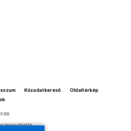
esszum
Közadatkereső
Oldaltérkép
ok
51 00
n terjeszthetők.