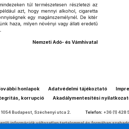
indezeken túl természetesen részletezi az
 például azt, hogy mennyi alkohol, cigaretta
nnyiségnek egy magánszemélynél. De kitér
ünk haza, milyen növényi vagy állati eredetű
.
Nemzeti Adó- és Vámhivatal
ovábbi honlapok
Adatvédelmi tájékoztató
Impr
tegritás, korrupció
Akadálymentesítési nyilatkozat
:
1054 Budapest, Széchenyi utca 2.
Telefon:
+36 (1) 428 
eplő információk változatlan tartalommal és formában szabado