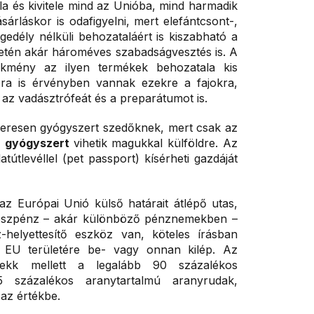
la és kivitele mind az Unióba, mind harmadik
árláskor is odafigyelni, mert elefántcsont-,
edély nélküli behozataláért is kiszabható a
etén akár hároméves szabadságvesztés is. A
mény az ilyen termékek behozatala kis
bra is érvényben vannak ezekre a fajokra,
 az vadásztrófeát és a preparátumot is.
zeresen gyógyszert szedőknek, mert csak az
ő
gyógyszert
vihetik magukkal külföldre. Az
latútlevéllel (pet passport) kísérheti gazdáját
z Európai Unió külső határait átlépő utas,
észpénz – akár különböző pénznemekben –
helyettesítő eszköz van, köteles írásban
z EU területére be- vagy onnan kilép. Az
csekk mellett a legalább 90 százalékos
 százalékos aranytartalmú aranyrudak,
az értékbe.