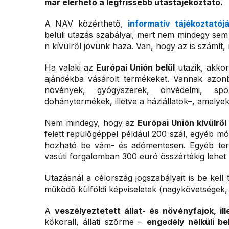
már elérhető a legfrissebb utastájékoztató.
A NAV közérthető,
informatív tájékoztatójá
belüli utazás szabályai, mert nem mindegy sem
n kívülről jövünk haza. Van, hogy az is számít,
Ha valaki az
Európai Unión belül
utazik, akko
ajándékba vásárolt termékeket. Vannak azonb
növények, gyógyszerek, önvédelmi, spo
dohánytermékek, illetve a háziállatok–, amelyek
Nem mindegy, hogy az
Európai Unión kívülről
felett repülőgéppel például 200 szál, egyéb módo
hozható be vám- és adómentesen. Egyéb ter
vasúti forgalomban 300 euró összértékig lehet
Utazásnál a célország jogszabályait is be kell
működő külföldi képviseletek (nagykövetségek, k
A
veszélyeztetett állat- és növényfajok, il
kőkorall, állati szőrme –
engedély nélküli be