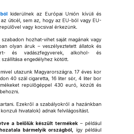
ból
kiderülnek az Európai Unión kívüli és
 az úticél, sem az, hogy az EU-ból vagy EU-
 repülővel vagy kocsival érkezünk.
r szabadon hozhat-vihet saját magának vagy
an olyan áruk – veszélyeztetett állatok és
rt- és vadászfegyverek, alkohol- és
 szállítása engedélyhez kötött.
mivel utazunk Magyarországra. 17 éves kor
n 40 szál cigaretta, 16 liter sör, 4 liter bor
mékeket repülőgéppel 430 euró, közúti és
 behozni.
 tartani. Ezekről a szabályokról a hazánkban
onzuli hivatalok) adnak felvilágosítást.
letve a belőlük készült termékek
– például
hozatala bármelyik országból,
így például