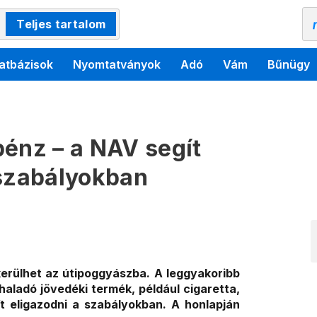
Teljes tartalom
atbázisok
Nyomtatványok
Adó
Vám
Bűnügy
pénz – a NAV segít
 szabályokban
kerülhet az útipoggyászba. A leggyakoribb
ladó jövedéki termék, például cigaretta,
ít eligazodni a szabályokban. A honlapján