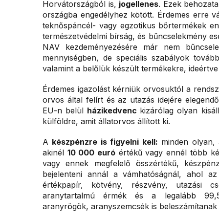
Horvátországból is,
jogellenes
. Ezek behozata
országba engedélyhez kötött. Érdemes erre vás
teknőspáncél- vagy egzotikus bőrtermékek eng
természetvédelmi bírság, és bűncselekmény es
NAV kezdeményezésére már nem bűncselek
mennyiségben, de speciális szabályok továb
valamint a belőlük készült termékekre, ideértve
Érdemes igazolást kérniük orvosuktól a rends
orvos által felírt és az utazás idejére elegend
EU-n belül
házikedvenc
kizárólag olyan kisál
külföldre, amit állatorvos állított ki.
A
készpénzre is figyelni kell:
minden olyan, a
akinél
10 000 euró
értékű vagy ennél több k
vagy ennek megfelelő összértékű, készpénz-
bejelenteni annál a vámhatóságnál, ahol a
értékpapír, kötvény, részvény, utazási 
aranytartalmú érmék és a legalább 99,5
aranyrögök, aranyszemcsék is beleszámítanak 