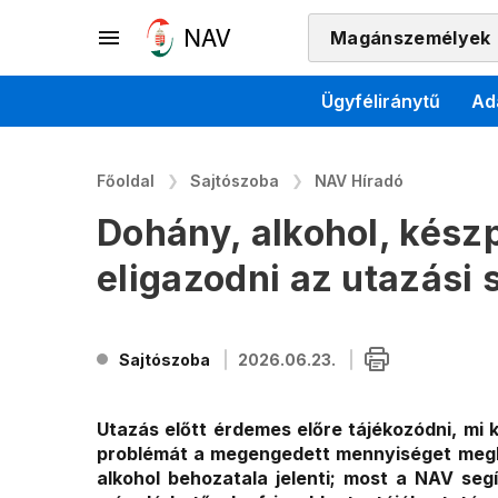
Magánszemélyek
Ügyféliránytű
Ad
Főoldal
Sajtószoba
NAV Híradó
Dohány, alkohol, kész
eligazodni az utazási
Sajtószoba
2026.06.23.
Utazás előtt érdemes előre tájékozódni, mi 
problémát a megengedett mennyiséget megha
alkohol behozatala jelenti; most a NAV seg