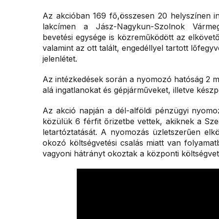
Az akcióban 169 fő,összesen 20 helyszínen int
lakcímen a Jász-Nagykun-Szolnok Vármeg
bevetési egysége is közreműködött az elkövető
valamint az ott talált, engedéllyel tartott lőfegy
jelenlétet.
Az intézkedések során a nyomozó hatóság 2 mil
alá ingatlanokat és gépjárműveket, illetve készpé
Az akció napján a dél-alföldi pénzügyi nyomoz
közülük 6 férfit őrizetbe vettek, akiknek a Sze
letartóztatását. A nyomozás üzletszerűen elkö
okozó költségvetési csalás miatt van folyamatb
vagyoni hátrányt okoztak a központi költségve