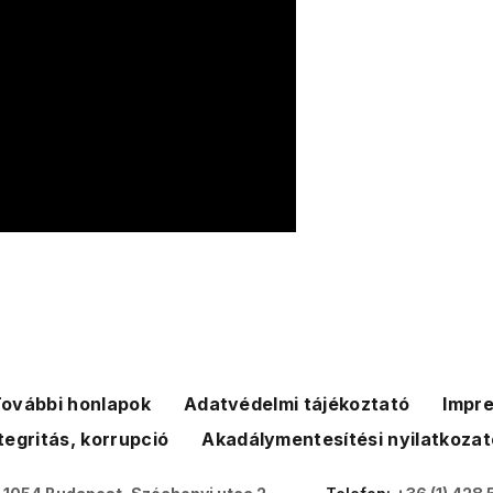
ovábbi honlapok
Adatvédelmi tájékoztató
Impr
tegritás, korrupció
Akadálymentesítési nyilatkozat