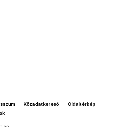
esszum
Közadatkereső
Oldaltérkép
ok