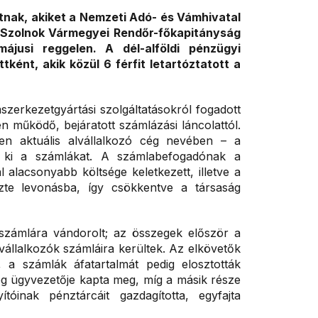
tnak, akiket a Nemzeti Adó- és Vámhivatal
-Szolnok Vármegyei Rendőr-főkapitányság
jusi reggelen. A dél-alföldi pénzügyi
ként, akik közül 6 férfit letartóztatott a
zerkezetgyártási szolgáltatásokról fogadott
en működő, bejáratott számlázási láncolattól.
n aktuális alvállalkozó cég nevében – a
ta ki a számlákat. A számlabefogadónak a
l alacsonyabb költsége keletkezett, illetve a
ezte levonásba, így csökkentve a társaság
számlára vándorolt; az összegek először a
vállalkozók számláira kerültek. Az elkövetők
, a számlák áfatartalmát pedig elosztották
ég ügyvezetője kapta meg, míg a másik része
ítóinak pénztárcáit gazdagította, egyfajta