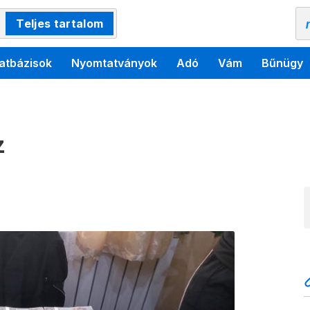
Teljes tartalom
atbázisok
Nyomtatványok
Adó
Vám
Bűnügy
z