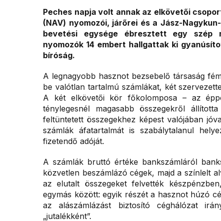
Peches napja volt annak az elkövetői csopor
(NAV) nyomozói, járőrei és a Jász-Nagykun
bevetési egysége ébresztett egy szép má
nyomozók 14 embert hallgattak ki gyanúsított
bíróság.
A legnagyobb hasznot bezsebelő társaság féms
be valótlan tartalmú számlákat, két szervezett
A két elkövetői kör főkolomposa – az éppe
ténylegesnél magasabb összegekről állítot
feltüntetett összegekhez képest valójában jóva
számlák áfatartalmát is szabálytalanul hely
fizetendő adóját.
A számlák bruttó értéke bankszámláról bank
közvetlen beszámlázó cégek, majd a színlelt al
az elutalt összegeket felvették készpénzben
egymás között: egyik részét a hasznot húzó c
az alászámlázást biztosító céghálózat irány
„jutalékként”.