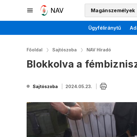
Magánszemélyek
Ügyféliránytű
Ad
Főoldal
Sajtószoba
NAV Híradó
Blokkolva a fémbiznis
Sajtószoba
2024.05.23.