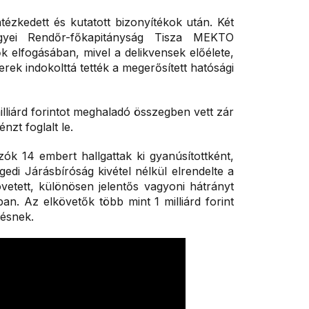
ézkedett és kutatott bizonyítékok után. Két
yei Rendőr-főkapitányság Tisza MEKTO
k elfogásában, mivel a delikvensek előélete,
verek indokolttá tették a megerősített hatósági
liárd forintot meghaladó összegben vett zár
nzt foglalt le.
ók 14 embert hallgattak ki gyanúsítottként,
gedi Járásbíróság kivétel nélkül elrendelte a
vetett, különösen jelentős vagyoni hátrányt
an. Az elkövetők több mint 1 milliárd forint
tésnek.