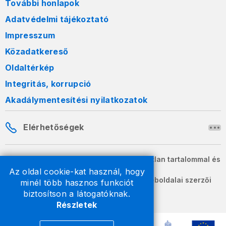
További honlapok
Adatvédelmi tájékoztató
Impresszum
Közadatkereső
Oldaltérkép
Integritás, korrupció
Akadálymentesítési nyilatkozatok
Elérhetőségek
A honlapon szereplő információk változatlan tartalommal és
formában szabadon terjeszthetők.
Az oldal cookie-kat használ, hogy
2026 © A Nemzeti Adó- és Vámhivatal weboldalai szerzői
minél több hasznos funkciót
jogvédelem alatt állnak.
biztosítson a látogatóknak.
Részletek