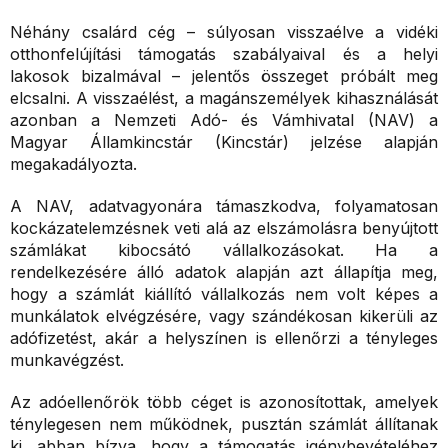
Néhány csalárd cég – súlyosan visszaélve a vidéki
otthonfelújítási támogatás szabályaival és a helyi
lakosok bizalmával – jelentős összeget próbált meg
elcsalni. A visszaélést, a magánszemélyek kihasználását
azonban a Nemzeti Adó- és Vámhivatal (NAV) a
Magyar Államkincstár (Kincstár) jelzése alapján
megakadályozta.
A NAV, adatvagyonára támaszkodva, folyamatosan
kockázatelemzésnek veti alá az elszámolásra benyújtott
számlákat kibocsátó vállalkozásokat. Ha a
rendelkezésére álló adatok alapján azt állapítja meg,
hogy a számlát kiállító vállalkozás nem volt képes a
munkálatok elvégzésére, vagy szándékosan kikerüli az
adófizetést, akár a helyszínen is ellenőrzi a tényleges
munkavégzést.
Az adóellenőrök több céget is azonosítottak, amelyek
ténylegesen nem működnek, pusztán számlát állítanak
ki, abban bízva, hogy a támogatás igénybevételéhez