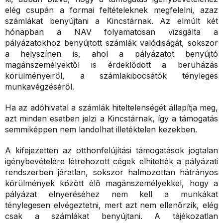
elég csupán a formai feltételeknek megfelelni, azaz
számlákat benyújtani a Kincstárnak. Az elmúlt két
hónapban a NAV folyamatosan vizsgálta a
pályázatokhoz benyújtott számlák valódiságát, sokszor
a helyszínen is, ahol a pályázatot benyújtó
magánszemélyektől is érdeklődött a beruházás
körülményeiről, a számlakibocsátók tényleges
munkavégzéséről.
Ha az adóhivatal a számlák hiteltelenségét állapítja meg,
azt minden esetben jelzi a Kincstárnak, így a támogatás
semmiképpen nem landolhat illetéktelen kezekben.
A kifejezetten az otthonfelújítási támogatások jogtalan
igénybevételére létrehozott cégek elhitették a pályázati
rendszerben járatlan, sokszor halmozottan hátrányos
körülmények között élő magánszemélyekkel, hogy a
pályázat elnyeréséhez nem kell a munkákat
ténylegesen elvégeztetni, mert azt nem ellenőrzik, elég
csak a számlákat benyújtani. A tájékozatlan