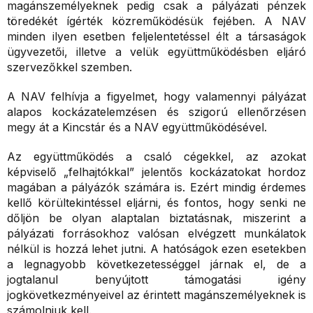
magánszemélyeknek pedig csak a pályázati pénzek
töredékét ígérték közreműködésük fejében. A NAV
minden ilyen esetben feljelentetéssel élt a társaságok
ügyvezetői, illetve a velük együttműködésben eljáró
szervezőkkel szemben.
A NAV felhívja a figyelmet, hogy valamennyi pályázat
alapos kockázatelemzésen és szigorú ellenőrzésen
megy át a Kincstár és a NAV együttműködésével.
Az együttműködés a csaló cégekkel, az azokat
képviselő „felhajtókkal” jelentős kockázatokat hordoz
magában a pályázók számára is. Ezért mindig érdemes
kellő körültekintéssel eljárni, és fontos, hogy senki ne
dőljön be olyan alaptalan biztatásnak, miszerint a
pályázati forrásokhoz valósan elvégzett munkálatok
nélkül is hozzá lehet jutni. A hatóságok ezen esetekben
a legnagyobb következetességgel járnak el, de a
jogtalanul benyújtott támogatási igény
jogkövetkezményeivel az érintett magánszemélyeknek is
számolniuk kell.