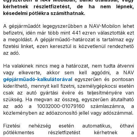
kérhetnek részletfizetést, de ha nem lépnek,
késedelmi pótlékra számíthatnak.
A gépjárműadót legegyszerűbben a NAV-Mobilon lehet
befizetni, idén már több mint 441 ezren választották ezt
a megoldást. A gépjárműadó-határozat is tartalmaz egy
fizetési linket, ezen keresztül is közvetlenül rendezhető
az adó.
Ha valakinek nincs meg a határozat, nem tudta átvenni
vagy elkeverte, akkor sem kell aggódni, a NAV
gépjárműadó-kalkulátorával
egyszerűen és pontosan
kideríthető, mennyit kell fizetni, személygépkocsi esetén
csak az autó gyártási évére és teljesítményére van
szükség. Ha megvan az összeg, egyszerűen átutalható
az adó a 10032000-01079160 számlaszámra, a
közleményben az adóazonosító jellel vagy adószámmal.
Fizetési nehézség esetén automatikus, öthavi
pótlékmentes részletfizetést kérhetnek a