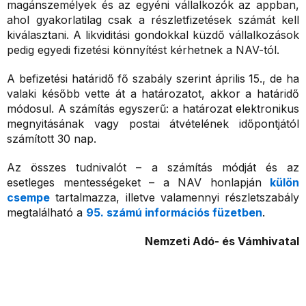
magánszemélyek és az egyéni vállalkozók az appban,
ahol gyakorlatilag csak a részletfizetések számát kell
kiválasztani. A likviditási gondokkal küzdő vállalkozások
pedig egyedi fizetési könnyítést kérhetnek a NAV-tól.
A befizetési határidő fő szabály szerint április 15., de ha
valaki később vette át a határozatot, akkor a határidő
módosul. A számítás egyszerű: a határozat elektronikus
megnyitásának vagy postai átvételének időpontjától
számított 30 nap.
Az összes tudnivalót – a számítás módját és az
esetleges mentességeket – a NAV honlapján
külön
csempe
tartalmazza, illetve valamennyi részletszabály
megtalálható a
95. számú információs füzetben
.
Nemzeti Adó- és Vámhivatal