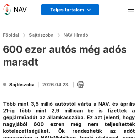
Teljes tartalom
Főoldal
Sajtószoba
NAV Híradó
600 ezer autós még adós
maradt
Sajtószoba
2026.04.23.
Több mint 3,5 millió autóstól várta a NAV, és április
21-ig több mint 2,9 millióan be is fizették a
gépjárműadót az államkasszába. Ez azt jelenti, hogy
nagyjából 600 ezren még nem teljesítették
kötelezettségüket. Ők rendezhetik az adót
egyszerűen a NAV-Mobilban, banki utalással, vagy