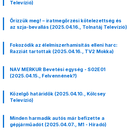
Televízió)
Őrizzük meg! – iratmegőrzési kötelezettség és
az szja-bevallás (2025.04.16., Tolnatáj Televízió)
Fokozódik az élelmiszerhamisítás elleni harc:
Razziát tartottak (2025.04.16., TV2 Mokka)
NAV MERKUR Bevetési egység - S02E01
(2025.04.15., Felvennének?)
Közelgő határidők (2025.04.10., Kölcsey
Televízió)
Minden harmadik autós már befizette a
gépjárműadót (2025.04.07., M1 - Híradó)