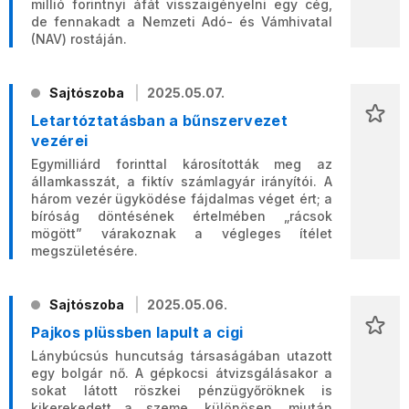
millió forintnyi áfát visszaigényelni egy cég,
de fennakadt a Nemzeti Adó- és Vámhivatal
(NAV) rostáján.
Sajtószoba
2025.05.07.
Letartóztatásban a bűnszervezet
vezérei
Egymilliárd forinttal károsították meg az
államkasszát, a fiktív számlagyár irányítói. A
három vezér ügyködése fájdalmas véget ért; a
bíróság döntésének értelmében „rácsok
mögött” várakoznak a végleges ítélet
megszületésére.
Sajtószoba
2025.05.06.
Pajkos plüssben lapult a cigi
Lánybúcsús huncutság társaságában utazott
egy bolgár nő. A gépkocsi átvizsgálásakor a
sokat látott röszkei pénzügyőröknek is
kikerekedett a szeme, különösen, miután