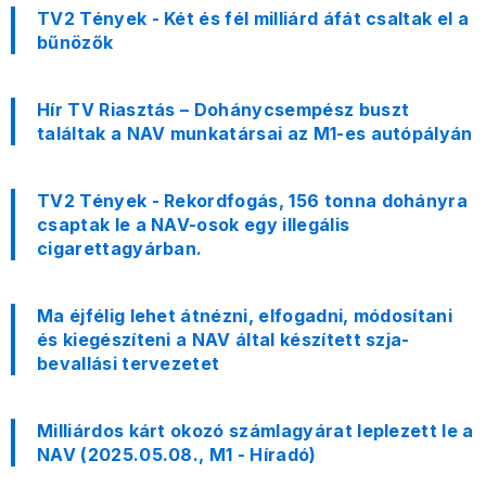
TV2 Tények - Két és fél milliárd áfát csaltak el a
bűnözők
Hír TV Riasztás – Dohánycsempész buszt
találtak a NAV munkatársai az M1-es autópályán
TV2 Tények - Rekordfogás, 156 tonna dohányra
csaptak le a NAV-osok egy illegális
cigarettagyárban.
Ma éjfélig lehet átnézni, elfogadni, módosítani
és kiegészíteni a NAV által készített szja-
bevallási tervezetet
Milliárdos kárt okozó számlagyárat leplezett le a
NAV (2025.05.08., M1 - Híradó)