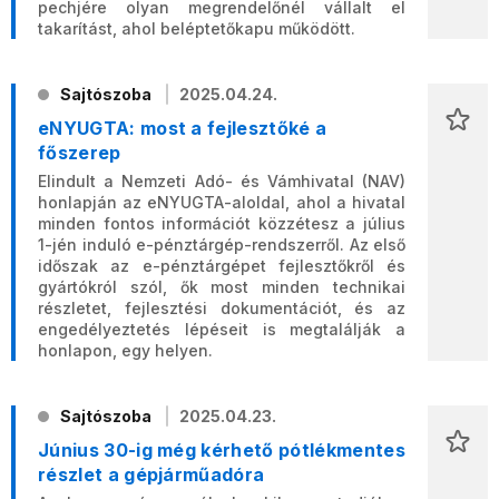
pechjére olyan megrendelőnél vállalt el
takarítást, ahol beléptetőkapu működött.
Sajtószoba
2025.04.24.
eNYUGTA: most a fejlesztőké a
főszerep
Elindult a Nemzeti Adó- és Vámhivatal (NAV)
honlapján az eNYUGTA-aloldal, ahol a hivatal
minden fontos információt közzétesz a július
1-jén induló e-pénztárgép-rendszerről. Az első
időszak az e-pénztárgépet fejlesztőkről és
gyártókról szól, ők most minden technikai
részletet, fejlesztési dokumentációt, és az
engedélyeztetés lépéseit is megtalálják a
honlapon, egy helyen.
Sajtószoba
2025.04.23.
Június 30-ig még kérhető pótlékmentes
részlet a gépjárműadóra