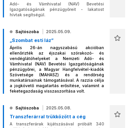
Adó- és Vámhivatal (NAV) Bevetési
Igazgatóságának pénzügyőreit - lakatost
hívtak segítségül.
Sajtószoba
2025.05.09.
„Szombat esti láz”
Április 26-án nagyszabású akcióban
ellenőrizték az éjszakai szórakozó- és
vendéglátóhelyeket a Nemzeti Adó- és
Vámhivatal (NAV) Bevetési Igazgatóságának
pénzügyőrei, a Magyar Hangfelvétel-kiadók
Szövetsége (MAHASZ) és a rendőrség
munkatársainak támogatásával. A razzia célja
a jogkövető magatartás erősítése, valamint a
feketegazdaság visszaszorítása volt.
Sajtószoba
2025.05.08.
Transzferárral trükközött a cég
A transzferárak kijátszásával próbált 340