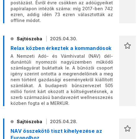
postázást. Évről évre csökken az adóügyeiket
papíralapon intézők száma: míg 2017-ben 742
ezren, addig idén 73 ezren választották az
offline módot.
Sajtószoba
2025.04.30.
Relax közben érkeztek a kommandósok
A Nemzeti Adó- és Vámhivatal (NAV) dél-
dunántúli nyomozói nagyüzemben működő
számlagyárat buktattak le. A bűnözői csoport
igény szerint ontotta a megrendelőinek a meg
nem történt gazdasági eseményekről kiállított
számlákat. A budapesti bűnszervezet 505
millió forint kárt okozott a költségvetésnek, a
szerb származású bandavezért wellnesszezés
közben fogta el a MERKUR.
Sajtószoba
2025.04.28.
NAV összekötő tiszt kihelyezése az
Europolhoz