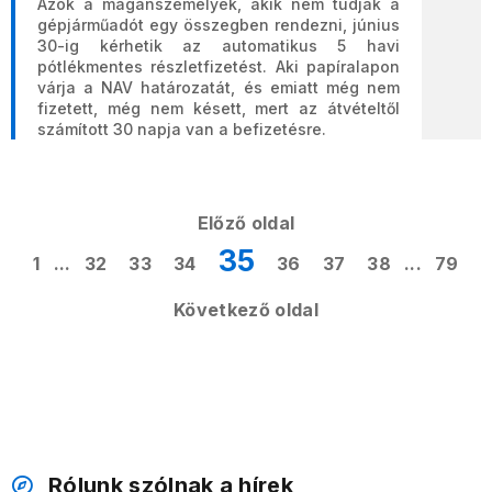
Azok a magánszemélyek, akik nem tudják a
gépjárműadót egy összegben rendezni, június
30-ig kérhetik az automatikus 5 havi
pótlékmentes részletfizetést. Aki papíralapon
várja a NAV határozatát, és emiatt még nem
fizetett, még nem késett, mert az átvételtől
számított 30 napja van a befizetésre.
Előző oldal
35
1
...
32
33
34
36
37
38
...
79
Következő oldal
Rólunk szólnak a hírek