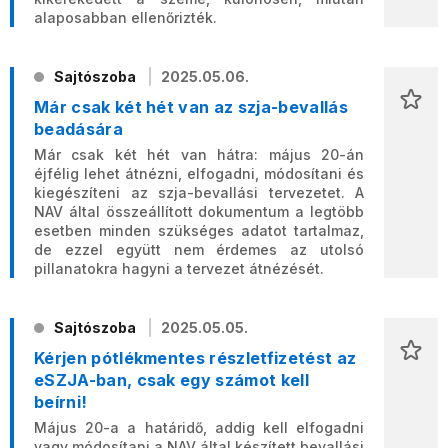
alaposabban ellenőrizték.
Sajtószoba
2025.05.06.
Már csak két hét van az szja-bevallás
beadására
Már csak két hét van hátra: május 20-án
éjfélig lehet átnézni, elfogadni, módosítani és
kiegészíteni az szja-bevallási tervezetet. A
NAV által összeállított dokumentum a legtöbb
esetben minden szükséges adatot tartalmaz,
de ezzel együtt nem érdemes az utolsó
pillanatokra hagyni a tervezet átnézését.
Sajtószoba
2025.05.05.
Kérjen pótlékmentes részletfizetést az
eSZJA-ban, csak egy számot kell
beírni!
Május 20-a a határidő, addig kell elfogadni
vagy módosítani a NAV által készített bevallási