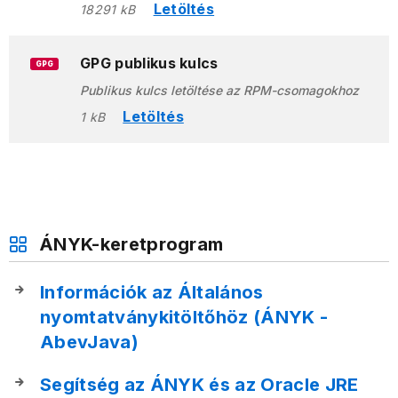
Letöltés
18291 kB
GPG publikus kulcs
GPG
Publikus kulcs letöltése az RPM-csomagokhoz
Letöltés
1 kB
ÁNYK-keretprogram
Információk az Általános
nyomtatványkitöltőhöz (ÁNYK -
AbevJava)
Segítség az ÁNYK és az Oracle JRE