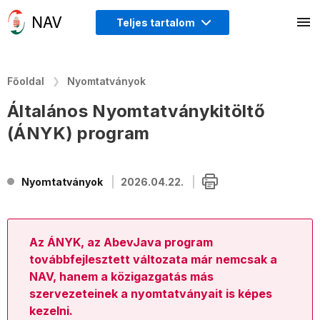
Teljes tartalom
Főoldal
Nyomtatványok
Általános Nyomtatványkitöltő
(ÁNYK) program
Nyomtatványok
2026.04.22.
Az ÁNYK, az AbevJava program
továbbfejlesztett változata már nemcsak a
NAV, hanem a közigazgatás más
szervezeteinek a nyomtatványait is képes
kezelni.