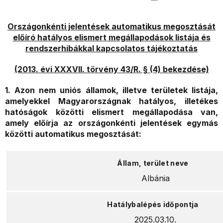
Országonkénti jelentések automatikus megosztását
előíró hatályos elismert megállapodások listája és
rendszerhibákkal kapcsolatos tájékoztatás
(2013. évi XXXVII. törvény 43/R. § (4) bekezdése)
1. Azon nem uniós államok, illetve területek listája,
amelyekkel Magyarországnak hatályos, illetékes
hatóságok közötti elismert megállapodása van,
amely előírja az országonkénti jelentések egymás
közötti automatikus megosztását:
Albánia
2025.03.10.