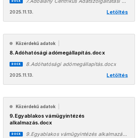
7.Adóalany Centrikus Adatszolgáltatási Modell Ügyfélmodul.docx
DOCX
Letöltés
2025.11.13.
Közérdekű adatok
8.Adóhatósági adómegállapítás.docx
8.Adóhatósági adómegállapítás.docx
DOCX
Letöltés
2025.11.13.
Közérdekű adatok
9.Egyablakos vámügyintézés
alkalmazás.docx
9.Egyablakos vámügyintézés alkalmazás.docx
DOCX