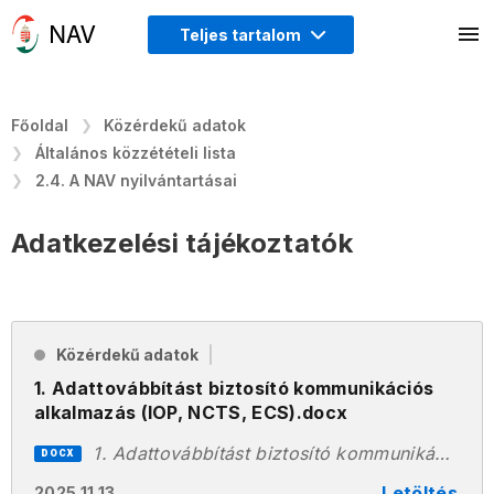
Teljes tartalom
Főoldal
Közérdekű adatok
Általános közzétételi lista
2.4. A NAV nyilvántartásai
Adatkezelési tájékoztatók
Közérdekű adatok
1. Adattovábbítást biztosító kommunikációs
alkalmazás (IOP, NCTS, ECS).docx
1. Adattovábbítást biztosító kommunikációs alkalmazás (IOP, NCTS, ECS).docx
DOCX
Letöltés
2025.11.13.