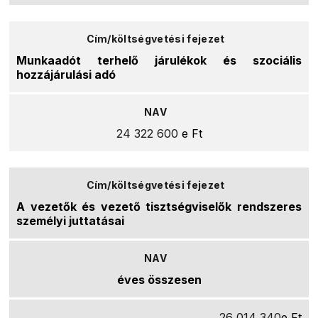
Munkaadót terhelő járulékok és szociális
hozzájárulási adó
24 322 600
e Ft
A vezetők és vezető tisztségviselők rendszeres
személyi juttatásai
éves összesen
26 014 340
e Ft