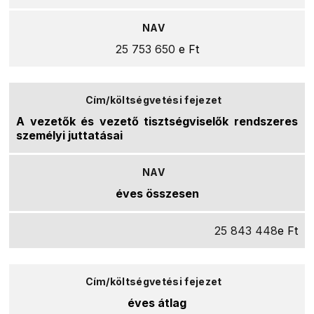
25 753 650
e Ft
A vezetők és vezető tisztségviselők rendszeres
személyi juttatásai
éves összesen
25 843 448
e Ft
éves átlag