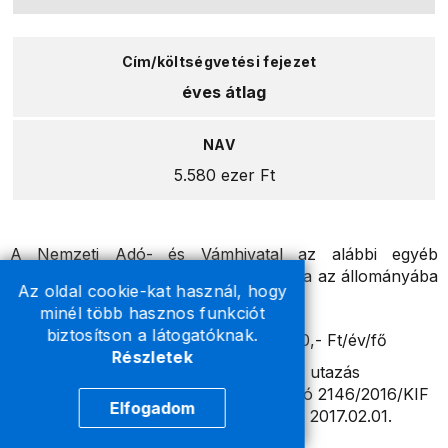
éves átlag
5.580 ezer Ft
A Nemzeti Adó- és Vámhivatal az alábbi egyéb
juttatásokat, költségtérítéseket biztosítja az állományába
Az oldal cookie-kat használ, hogy
tartozó foglalkoztatottak számára:
minél több hasznos funkciót
biztosítson a látogatóknak.
Cafetéria juttatás: bruttó 200.000,- Ft/év/fő
Részletek
A munkába járással kapcsolatos utazás
költségeinek megtérítéséről szóló 2146/2016/KIF
Elfogadom
szabályzat szerinti költségtérítés 2017.02.01.
naptól: 12,- Ft/km.