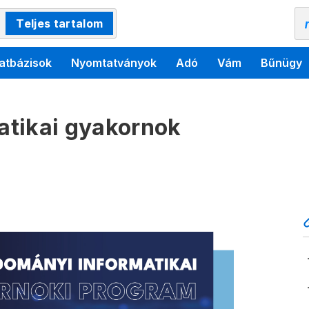
Teljes tartalom
atbázisok
Nyomtatványok
Adó
Vám
Bűnügy
atikai gyakornok