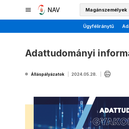
Magánszemélyek
Ügyféliránytű
Ad
Adattudományi inform
Álláspályázatok
2024.05.28.