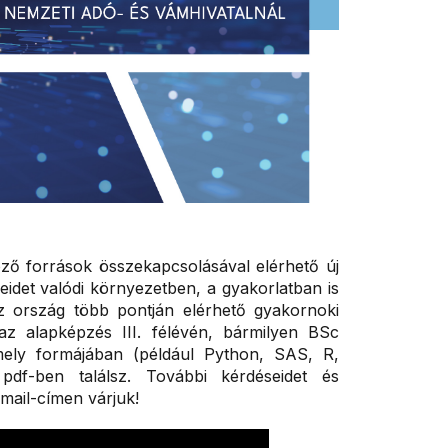
öző források összekapcsolásával elérhető új
idet valódi környezetben, a gyakorlatban is
az ország több pontján elérhető gyakornoki
z alapképzés III. félévén, bármilyen BSc
mely formájában (például Python, SAS, R,
pdf-ben találsz. További kérdéseidet és
mail-címen várjuk!