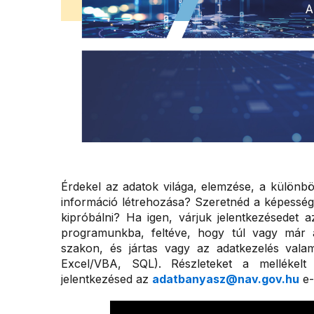
Érdekel az adatok világa, elemzése, a különb
információ létrehozása? Szeretnéd a képessége
kipróbálni? Ha igen, várjuk jelentkezésedet 
programunkba, feltéve, hogy túl vagy már a
szakon, és jártas vagy az adatkezelés vala
Excel/VBA, SQL). Részleteket a mellékelt 
jelentkezésed az
adatbanyasz@nav.gov.hu
e-