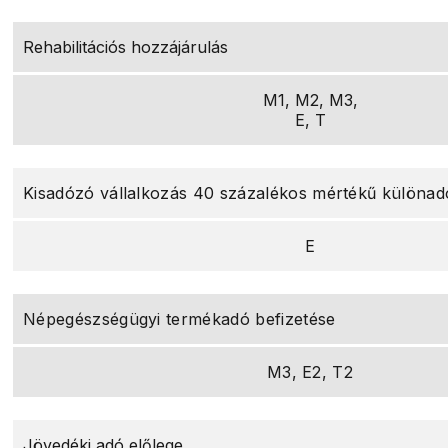
Rehabilitációs hozzájárulás
M1, M2, M3,
E, T
Kisadózó vállalkozás 40 százalékos mértékű különad
E
Népegészségügyi termékadó befizetése
M3, E2, T2
Jövedéki adó előlege