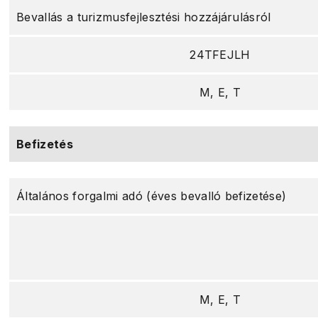
Bevallás a turizmusfejlesztési hozzájárulásról
24TFEJLH
M, E, T
Befizetés
Általános forgalmi adó (éves bevalló befizetése)
M, E, T