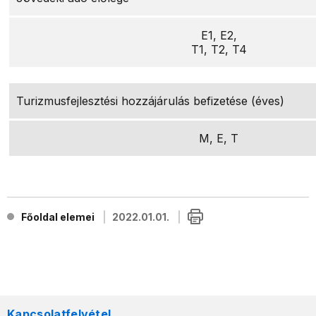
E1, E2,
T1, T2, T4
Turizmusfejlesztési hozzájárulás befizetése (éves)
M, E, T
Főoldal elemei
2022.01.01.
Kapcsolatfelvétel