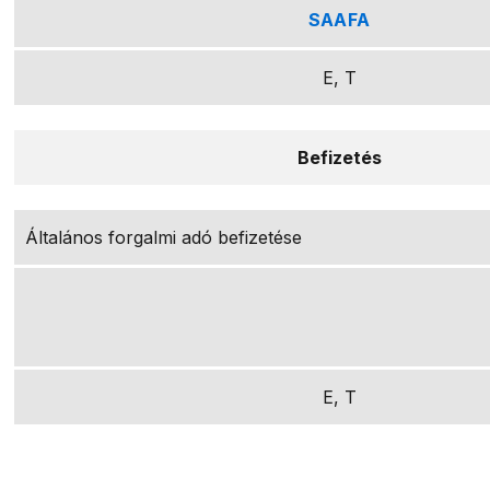
SAAFA
E, T
Befizetés
Általános forgalmi adó befizetése
E, T