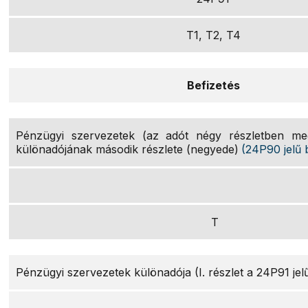
T1, T2, T4
Befizetés
Pénzügyi szervezetek (az adót négy részletben meg
különadójának második részlete (negyede)
(24P90 jelű 
T
Pénzügyi szervezetek különadója (I. részlet a 24P91 jelű