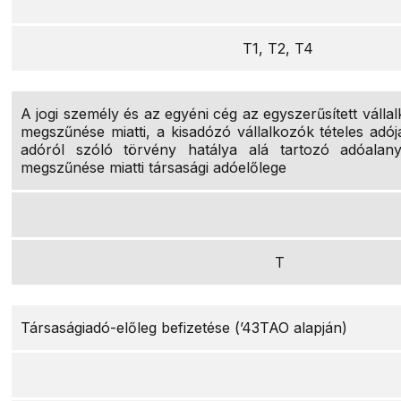
T1, T2, T4
A jogi személy és az egyéni cég az egyszerűsített válla
megszűnése miatti, a kisadózó vállalkozók tételes adójár
adóról szóló törvény hatálya alá tartozó adóalan
megszűnése miatti társasági adóelőlege
T
Társaságiadó-előleg befizetése (’43TAO alapján)