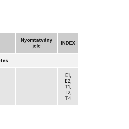
Nyomtatvány
INDEX
jele
etés
E1,
E2,
T1,
T2,
T4