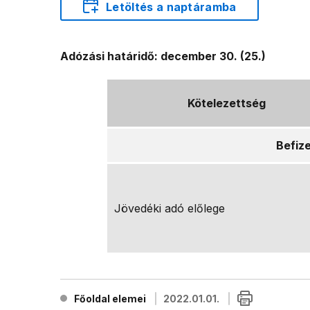
Letöltés a naptáramba
Adózási határidő: december 30. (25.)
Kötelezettség
Befiz
Jövedéki adó előlege
Főoldal elemei
2022.01.01.