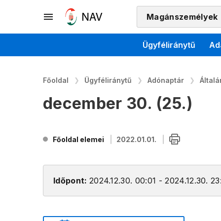
Magánszemélyek
Ügyféliránytű
Ad
Főoldal
Ügyféliránytű
Adónaptár
Által
december 30. (25.)
Főoldal elemei
2022.01.01.
Időpont:
2024.12.30. 00:01 - 2024.12.30. 23