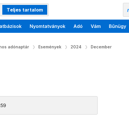
Teljes tartalom
atbázisok
Nyomtatványok
Adó
Vám
Bűnügy
ános adónaptár
Események
2024
December
:59